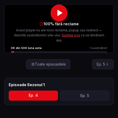
100% fără reclame
Acest player nu are nicio reclamă, popup sau redirect —
datorită susținătorilor site-ului.
Susține și tu
ca să rămânem
așa.
0
€ din
50
€ luna asta
1
susținători
Toate episoadele
Ep.
5
Episoade Sezonul
1
Ep.
4
Ep.
5