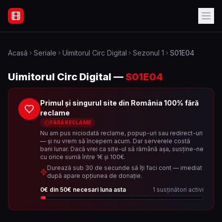
Filme Online Subtitrate - Acasă
Acasă
Seriale
Uimitorul Circ Digital
Sezonul
1
S01E04
Uimitorul Circ Digital
—
S01E04
Primul și singurul site din România 100% fără
reclame
FĂRĂ RECLAME
Nu am pus niciodată reclame, popup-uri sau redirect-uri
— și nu vrem să începem acum. Dar serverele costă
bani lunar. Dacă vrei ca site-ul să rămână așa, susține-ne
cu orice sumă între 1€ și 100€.
Durează sub 30 de secunde să îți faci cont — imediat
după apare opțiunea de donație.
0
€ din
50
€ necesari luna asta
1
susținători activi