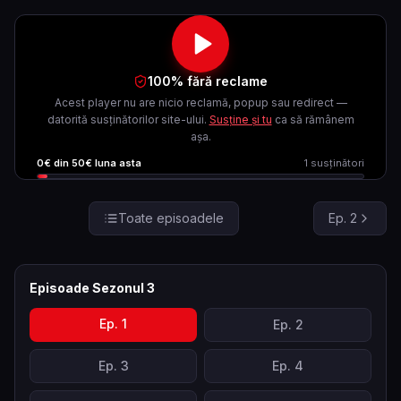
100% fără reclame
Acest player nu are nicio reclamă, popup sau redirect —
datorită susținătorilor site-ului.
Susține și tu
ca să rămânem
așa.
0
€ din
50
€ luna asta
1
susținători
Toate episoadele
Ep.
2
Episoade Sezonul
3
Ep.
1
Ep.
2
Ep.
3
Ep.
4