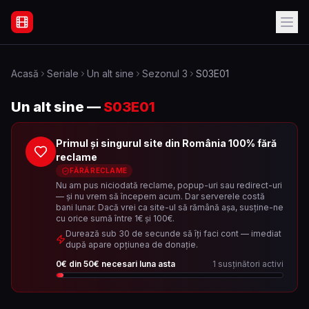
Filme Online Subtitrate - Acasă
Acasă
Seriale
Un alt sine
Sezonul
3
S03E01
Un alt sine
—
S03E01
Primul și singurul site din România 100% fără
reclame
FĂRĂ RECLAME
Nu am pus niciodată reclame, popup-uri sau redirect-uri
— și nu vrem să începem acum. Dar serverele costă
bani lunar. Dacă vrei ca site-ul să rămână așa, susține-ne
cu orice sumă între 1€ și 100€.
Durează sub 30 de secunde să îți faci cont — imediat
după apare opțiunea de donație.
0
€ din
50
€ necesari luna asta
1
susținători activi