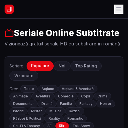
Filme Online Subtitrate - Acasă
Seriale Online Subtitrate
Vizionează gratuit seriale HD cu subtitrare în română
Populare
Sortare:
Noi
Top Rating
Vizionate
Gen:
Toate
Acțiune
Acțiune & Aventură
Animație
Aventură
Comedie
Copii
Crimă
Documentar
Dramă
Familie
Fantasy
Horror
Istoric
Mister
Muzică
Război
Război & Politică
Reality
Romantic
Știri
Sci-Fi & Fantasy
SF
Talk Show