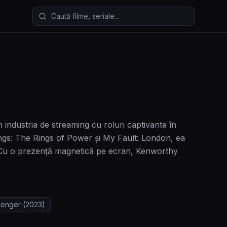
Caută filme și seriale
 industria de streaming cu roluri captivante în
ings: The Rings of Power și My Fault: London, ea
ă. Cu o prezență magnetică pe ecran, Kenworthy
enger
(2023)