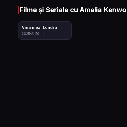
Filme și Seriale cu
Amelia Kenwo
7.4
Vina mea: Londra
2025
·
119
min