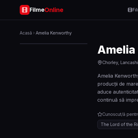
Online
Filme
Fi
Acasă
Amelia Kenworthy
Amelia
Chorley, Lancashi
Amelia Kenworthy 
producții de mare
aduce autenticita
continuă să impres
Cunoscut/ă pentr
The Lord of the R