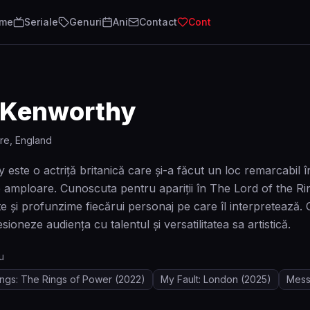
lme
Seriale
Genuri
Ani
Contact
Cont
 Kenworthy
re, England
este o actriță britanică care și-a făcut un loc remarcabil în
 amploare. Cunoscuta pentru apariții în The Lord of the R
te și profunzime fiecărui personaj pe care îl interpreteaz
ioneze audiența cu talentul și versatilitatea sa artistică.
u
ings: The Rings of Power
(2022)
My Fault: London
(2025)
Mess