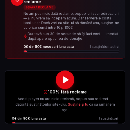
reclame
FĂRĂ RECLAME
Nu am pus niciodată reclame, popup-uri sau redirect-uri
— și nu vrem să începem acum. Dar serverele costă
bani lunar. Dacă vrei ca site-ul să rămână așa, susține-ne
cu orice sumă între 1€ și 100€.
Durează sub 30 de secunde să îți faci cont — imediat
după apare opțiunea de donație.
0
€ din
50
€ necesari luna asta
1
susținători activi
100% fără reclame
Acest player nu are nicio reclamă, popup sau redirect —
datorită susținătorilor site-ului.
Susține și tu
ca să rămânem
așa.
0
€ din
50
€ luna asta
1
susținători