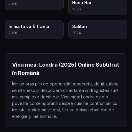
Hona Hai
2026
2026
6.9
4.4
Inima ta va fi frântă
Salitan
2026
2024
Vina mea: Londra
(2025)
Online Subtitrat
în Română
Într-un oraș plin de oportunități și secrete, două suflete
se întâlnesc și descoperă că iertarea și dragostea sunt
mai complexe decât par. Vina mea: Londra este o
poveste contemporană despre cum ne confruntăm cu
trecutul și alegem viitorul, într-un peisaj urban plin de
energie și melancholie.