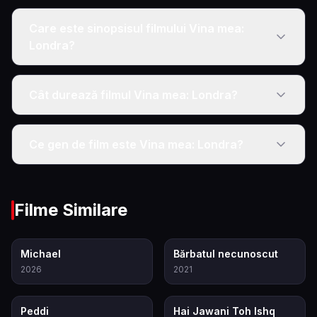
Care este sinopsisul filmului Vina mea:
Londra?
Cât durează filmul Vina mea: Londra?
Ce gen de film este Vina mea: Londra?
Filme Similare
8.6
7.8
Michael
Bărbatul necunoscut
2026
2021
6.5
5.7
Peddi
Hai Jawani Toh Ishq