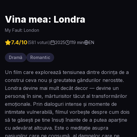
Vina mea: Londra
My Fault: London
7.4
/10
(
581
voturi)
2025
119
min
EN
Dramă
Romantic
Un film care explorează tensiunea dintre dorința de a
construi ceva nou și greutatea gândurilor nerostite.
Londra devine mai mult decât decor — devine un
personaj în sine, mărturisitor tăcut al transformărilor
emoționale. Prin dialoguri intense și momente de
intimitate vulnerabilă, filmul vorbește despre cum dois
să te găsești pe tine însuți înainte de a putea aparține
cu adevărat altcuiva. Este o meditație asupra
pasiunilor care ne consumă, al damnelor care ne