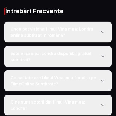
Întrebări Frecvente
Unde pot viziona filmul Vina mea: Londra
online subtitrat în română?
Este Vina mea: Londra disponibil gratuit
subtitrat?
Ce calitate are filmul Vina mea: Londra pe
FilmeOnline Subtitrate?
Cine sunt actorii din filmul Vina mea:
Londra?