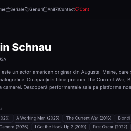
lme
Seriale
Genuri
Ani
Contact
Cont
in Schnau
USA
ste un actor american originar din Augusta, Maine, care s-
matografice. Cu apariții în filme precum The Current War, 
fața camerei. Descoperă performanțele sale pe platforma noa
u
2026)
A Working Man
(2025)
The Current War
(2018)
Blondi
 Camera
(2026)
I Got the Hook Up 2
(2019)
First Oscar
(2022)