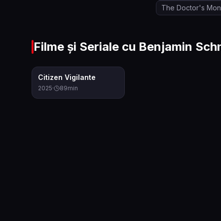
The Doctor's Mon
Filme și Seriale cu
Benjamin Sch
6.5
Citizen Vigilante
2025
·
89
min