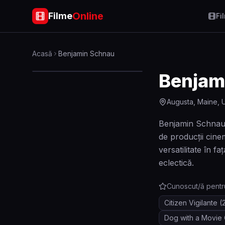
Online
Filme
Fi
Acasă
Benjamin Schnau
Benjam
Augusta, Maine, 
Benjamin Schnau e
de producții cine
versatilitate în 
eclectică.
Cunoscut/ă pentr
Citizen Vigilante
(
Dog with a Movie