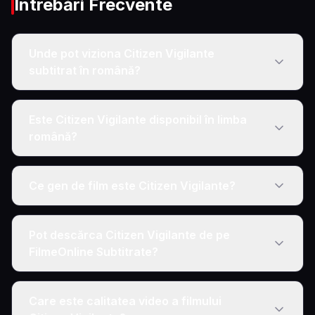
Întrebări Frecvente
Unde pot viziona Citizen Vigilante
subtitrat în română?
Este Citizen Vigilante disponibil în limba
română?
Ce gen de film este Citizen Vigilante?
Pot descărca Citizen Vigilante de pe
FilmeOnline Subtitrate?
Care este calitatea video a filmului