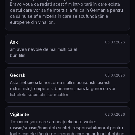
Bravo vouă că redați acest film într-o țară în care există 
destui care vor să fie interzis la fel ca în Germania pentru 
ca să nu se afle mizeria în care se scufundă țările 
europene din vina lor...
Ank
05.07.2026
am avea nevoie de mai multi ca el

bun film
Georsk
05.07.2026
Asta trebuie si la noi ..prea multi mucusoristi ,usr-isti 
extremisti ,trompete si bananieri ,mars la gunoi cu voi 
lichelele societatii ,spurcatilor
Vigilante
02.07.2026
Toți mucușorii care aruncați etichete woke: 
rasism/sexism/homofob sunteți responsabili moral pentru 
toate crimele făcute de imigranți care nu ar fi putut obține 