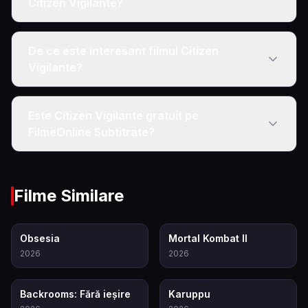
Citizen Vigilante?
De ce este interesant filmul Citizen
Vigilante?
Este Citizen Vigilante gratuit pe
FilmeOnline Subtitrate?
Filme Similare
7.9
8.0
Obsesia
Mortal Kombat II
2026
2026
6.9
7.1
Backrooms: Fără ieșire
Karuppu