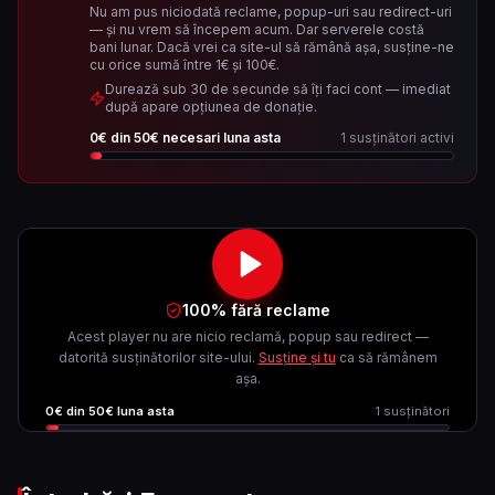
Nu am pus niciodată reclame, popup-uri sau redirect-uri
— și nu vrem să începem acum. Dar serverele costă
bani lunar. Dacă vrei ca site-ul să rămână așa, susține-ne
cu orice sumă între 1€ și 100€.
Durează sub 30 de secunde să îți faci cont — imediat
după apare opțiunea de donație.
0
€ din
50
€ necesari luna asta
1
susținători activi
100% fără reclame
Acest player nu are nicio reclamă, popup sau redirect —
datorită susținătorilor site-ului.
Susține și tu
ca să rămânem
așa.
0
€ din
50
€ luna asta
1
susținători