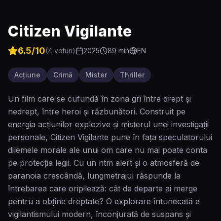
Citizen Vigilante
6.5
/10
(
4
voturi)
2025
89
min
EN
Acțiune
Crimă
Mister
Thriller
Un film care se cufundă în zona gri între drept și
nedrept, între heroi și răzbunători. Construit pe
energia acțiunilor explozive și misterul unei investigații
personale, Citizen Vigilante pune în fața speculatorului
dilemele morale ale unui om care nu mai poate conta
pe protecția legii. Cu un ritm alert și o atmosferă de
paranoia crescândă, lungmetrajul răspunde la
întrebarea care oripilează: cât de departe ai merge
pentru a obține dreptate? O explorare întunecată a
vigilantismului modern, înconjurată de suspans și