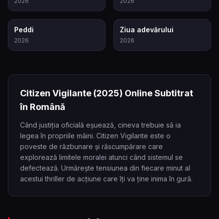
2026
2026
6.5
6.8
Peddi
Ziua adevărului
2026
2026
Citizen Vigilante
(2025)
Online Subtitrat
în Română
Când justiția oficială eșuează, cineva trebuie să ia
legea în propriile mâini. Citizen Vigilante este o
poveste de răzbunare și răscumpărare care
explorează limitele moralei atunci când sistemul se
defectează. Urmărește tensiunea din fiecare minut al
acestui thriller de acțiune care îți va ține inima în gură.