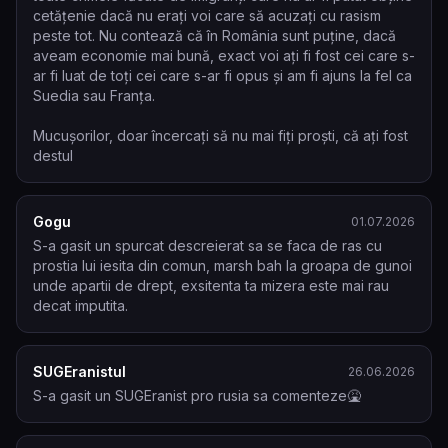
cetățenie dacă nu erați voi care să acuzați cu rasism 
peste tot. Nu contează că în România sunt puține, dacă 
aveam economie mai bună, exact voi ați fi fost cei care s-
ar fi luat de toți cei care s-ar fi opus și am fi ajuns la fel ca 
Suedia sau Franța.

Mucușorilor, doar încercați să nu mai fiți proști, că ați fost 
destul
Gogu
01.07.2026
S-a gasit un spurcat descreierat sa se faca de ras cu 
prostia lui iesita din comun, marsh bah la groapa de gunoi 
unde apartii de drept, exsitenta ta mizera este mai rau 
decat imputita.
SUGEranistul
26.06.2026
S-a gasit un SUGEranist pro rusia sa comenteze🤮