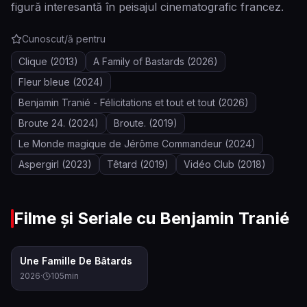
figură interesantă în peisajul cinematografic francez.
Cunoscut/ă pentru
Clique
(2013)
A Family of Bastards
(2026)
Fleur bleue
(2024)
Benjamin Tranié - Félicitations et tout et tout
(2026)
Broute 24.
(2024)
Broute.
(2019)
Le Monde magique de Jérôme Commandeur
(2024)
Aspergirl
(2023)
Têtard
(2019)
Vidéo Club
(2018)
Filme și Seriale cu
Benjamin Tranié
5.4
Une Famille De Bâtards
2026
·
105
min