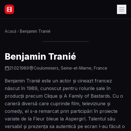
Filme Online Subtitrate - Acasă
Acasă
Benjamin Tranié
Benjamin Tranié
21.02.1989
Coulommiers, Seine-et-Marne, France
Benjamin Tranié este un actor și cineazt francez
născut în 1989, cunoscut pentru rolurile sale în
producții precum Clique și A Family of Bastards. Cu o
carieră diversă care cuprinde film, televiziune și
comedy, el s-a remarcat prin participări în proiecte
variate de la Fleur bleue la Aspergirl. Talentul său
versabil și prezența sa autentică pe ecran l-au făcut o