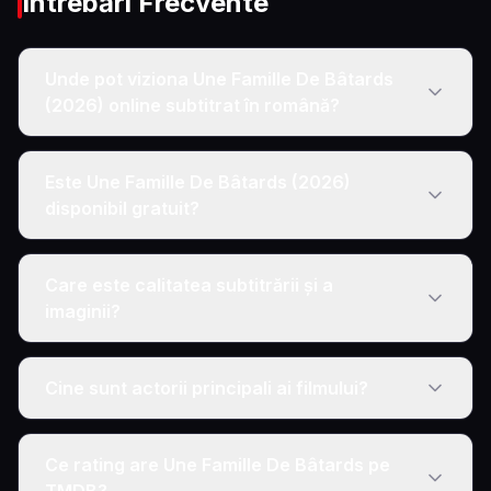
Întrebări Frecvente
Unde pot viziona Une Famille De Bâtards
(2026) online subtitrat în română?
Este Une Famille De Bâtards (2026)
disponibil gratuit?
Care este calitatea subtitrării și a
imaginii?
Cine sunt actorii principali ai filmului?
Ce rating are Une Famille De Bâtards pe