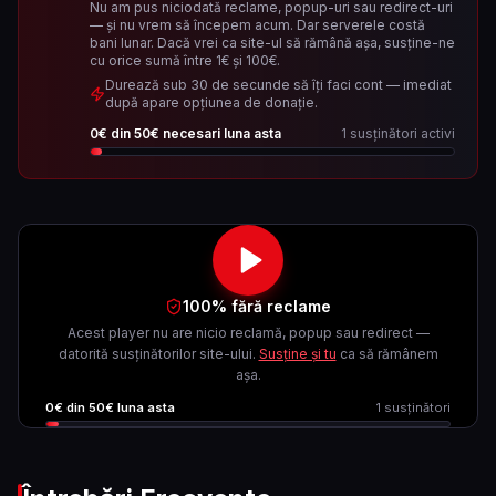
Nu am pus niciodată reclame, popup-uri sau redirect-uri
— și nu vrem să începem acum. Dar serverele costă
bani lunar. Dacă vrei ca site-ul să rămână așa, susține-ne
cu orice sumă între 1€ și 100€.
Durează sub 30 de secunde să îți faci cont — imediat
după apare opțiunea de donație.
0
€ din
50
€ necesari luna asta
1
susținători activi
100% fără reclame
Acest player nu are nicio reclamă, popup sau redirect —
datorită susținătorilor site-ului.
Susține și tu
ca să rămânem
așa.
0
€ din
50
€ luna asta
1
susținători