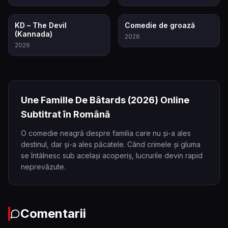
7.5
6.5
KD – The Devil
Comedie de groază
(Kannada)
2026
2026
Une Famille De Bâtards
(2026)
Online
Subtitrat în Română
O comedie neagră despre familia care nu și-a ales
destinul, dar și-a ales păcatele. Când crimele și gluma
se întâlnesc sub același acoperiș, lucrurile devin rapid
neprevăzute.
Comentarii