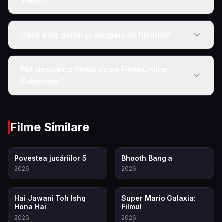
TMDB?
Care este genul și sinopsis-ul filmului?
Pot descărca filmul de pe FilmeOnline
Subtitrate?
Filme Similare
7.4
5.5
Povestea jucăriilor 5
Bhooth Bangla
2026
2026
5.7
8.2
Hai Jawani Toh Ishq
Super Mario Galaxia:
Hona Hai
Filmul
2026
2026