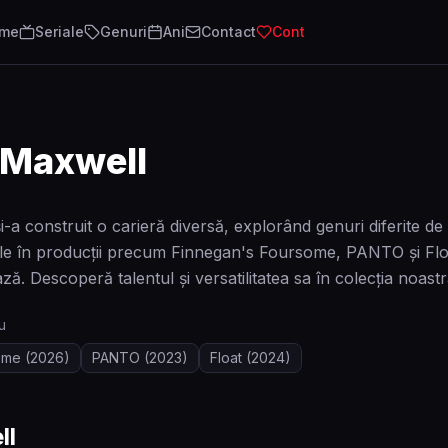
lme
Seriale
Genuri
Ani
Contact
Cont
 Maxwell
-a construit o carieră diversă, explorând genuri diferite 
e în producții precum Finnegan's Foursome, PANTO și Float,
ază. Descoperă talentul și versatilitatea sa în colecția noastră
u
ome
(2026)
PANTO
(2023)
Float
(2024)
ll