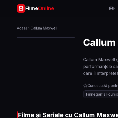
Online
Filme
Fi
Acasă
Callum Maxwell
Callum
Callum Maxwell și
performanțele sal
care îl interprete
Cunoscut/ă pentr
Finnegan's Fours
Filme și Seriale cu
Callum Maxwe