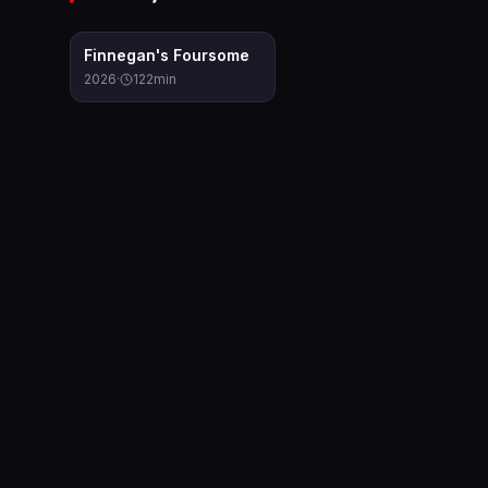
9.0
Finnegan's Foursome
2026
·
122
min