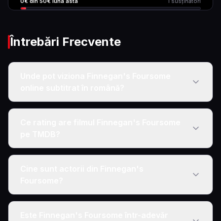
0
€ din
50
€ luna asta
1
susținători
Întrebări Frecvente
Unde pot viziona Finnegan's Foursome
online subtitrat în română?
Ce rating are filmul Finnegan's Foursome
pe TMDB?
Cine sunt actorii din Finnegan's
Foursome?
Este Finnegan's Foursome într-adevăr