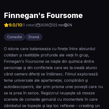
Finnegan's Foursome
9.0
/10
(
1
voturi)
2026
122
min
EN
Comedie
Dramă
O istorie care balanseaza cu finețe între absurdul
cotidian și realitățile profunde ale vieții în grup,
Finnegan's Foursome se naște din química dintre
personaje și din conflictele care ies la iveală atunci
când oameni diferiți se întâlnesc. Filmul explorează
teme universale ale aparteneței, complinării și
autodescoperirii, dar prin prisma unei povești care nu
se ia prea în serios. Regizorul reușește să mixeze
scenele de comedie genuină cu momentele în care
zâmbetul se topește și lași loc reflexiei – creating un