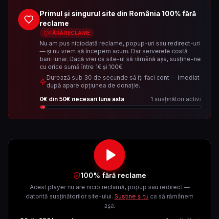
Primul și singurul site din România 100% fără
reclame
FĂRĂ RECLAME
Nu am pus niciodată reclame, popup-uri sau redirect-uri
— și nu vrem să începem acum. Dar serverele costă
bani lunar. Dacă vrei ca site-ul să rămână așa, susține-ne
cu orice sumă între 1€ și 100€.
Durează sub 30 de secunde să îți faci cont — imediat
după apare opțiunea de donație.
0
€ din
50
€ necesari luna asta
1
susținători activi
100% fără reclame
Acest player nu are nicio reclamă, popup sau redirect —
datorită susținătorilor site-ului.
Susține și tu
ca să rămânem
așa.