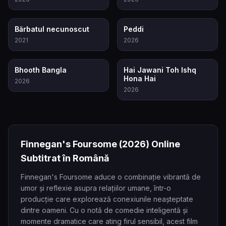
7.8
6.5
Bărbatul necunoscut
Peddi
2021
2026
5.5
5.7
Bhooth Bangla
Hai Jawani Toh Ishq
Hona Hai
2026
2026
Finnegan's Foursome
(2026)
Online
Subtitrat în Română
Finnegan's Foursome aduce o combinație vibrantă de
umor și reflexie asupra relațiilor umane, într-o
producție care explorează conexiunile neașteptate
dintre oameni. Cu o notă de comedie inteligentă și
momente dramatice care ating firul sensibil, acest film