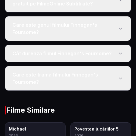
gratuit pe FilmeOnline Subtitrate?
Care este genul filmului Finnegan's
Foursome?
Cât durează filmul Finnegan's Foursome?
Care este trama filmului Finnegan's
Foursome?
Filme Similare
8.6
7.4
Michael
Povestea jucăriilor 5
2026
2026