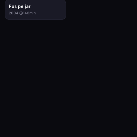
7.5
Pus pe jar
2004
·
146
min