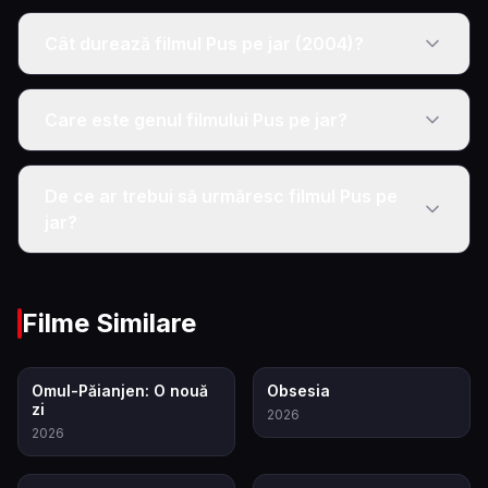
Cât durează filmul Pus pe jar (2004)?
Care este genul filmului Pus pe jar?
De ce ar trebui să urmăresc filmul Pus pe
jar?
Filme Similare
7.9
7.9
Omul-Păianjen: O nouă
Obsesia
zi
2026
2026