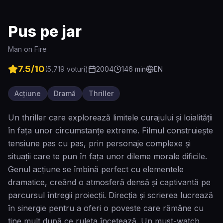
Pus pe jar
Man on Fire
7.5
/10
(
5,719
voturi)
2004
146
min
EN
Acțiune
Dramă
Thriller
Un thriller care explorează limitele curajului și loialității
în fața unor circumstanțe extreme. Filmul construiește
tensiune pas cu pas, prin personaje complexe și
situații care te pun în fața unor dileme morale dificile.
Genul acțiune se îmbină perfect cu elementele
dramatice, creând o atmosferă densă și captivantă pe
parcursul întregii proiecții. Direcția și scrierea lucrează
în sinergie pentru a oferi o poveste care rămâne cu
tine mult după ce ruleta încetează. Un must-watch