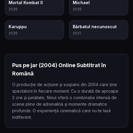
8.0
8.6
Mortal Kombat II
Michael
2026
2026
7.1
7.8
Karuppu
Bărbatul necunoscut
2026
2021
Pus pe jar
(2004)
Online Subtitrat în
Română
O producție de acțiune și suspans din 2004 care ține
spectatorii în fiecare moment. Cu o durată de aproape
2 ore și jumătate, filmul oferă o combinație intensă de
scene pline de adrenalină și momente dramatice
profunde. O experiență cinematică care nu te lasă
indiferent.