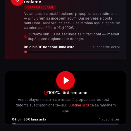
reclame
FĂRĂ RECLAME
Nu am pus niciodată reclame, popup-uri sau redirect-uri
— și nu vrem să începem acum. Dar serverele costă
bani lunar. Dacă vrei ca site-ul să rămână așa, susține-ne
cu orice sumă între 1€ și 100€.
Durează sub 30 de secunde să îți faci cont — imediat
după apare opțiunea de donație.
0
€ din
50
€ necesari luna asta
1
susținători activi
100% fără reclame
Acest player nu are nicio reclamă, popup sau redirect —
datorită susținătorilor site-ului.
Susține și tu
ca să rămânem
așa.
0
€ din
50
€ luna asta
1
susținători