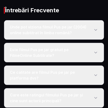
Întrebări Frecvente
Unde pot viziona filmul Pus pe jar (2004)
online subtitrat în limba română?
Este filmul Pus pe jar gratuit pe
FilmeOnline Subtitrate?
Ce calitate are filmul Pus pe jar pe
platforma dvs?
Care este ratingul filmului Pus pe jar și
cine sunt actorii principali?