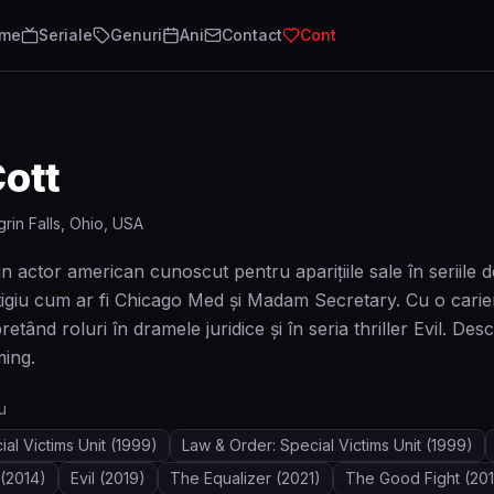
lme
Seriale
Genuri
Ani
Contact
Cont
ott
rin Falls, Ohio, USA
n actor american cunoscut pentru aparițiile sale în seriile
tigiu cum ar fi Chicago Med și Madam Secretary. Cu o carier
rpretând roluri în dramele juridice și în seria thriller Evil.
ming.
u
al Victims Unit
(1999)
Law & Order: Special Victims Unit
(1999)
(2014)
Evil
(2019)
The Equalizer
(2021)
The Good Fight
(201