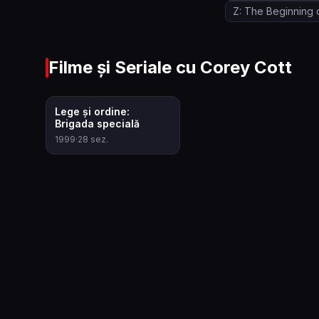
Z: The Beginning 
Filme și Seriale cu
Corey Cott
7.9
Lege și ordine:
Brigada specială
1999
·
28
sez.