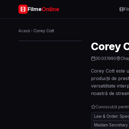
Online
Filme
Fi
Acasă
Corey Cott
Corey C
30.03.1990
Chag
Corey Cott este u
producții de pres
versatilitate inte
noastră de strea
Cunoscut/ă pentr
Law & Order: Speci
Madam Secretary