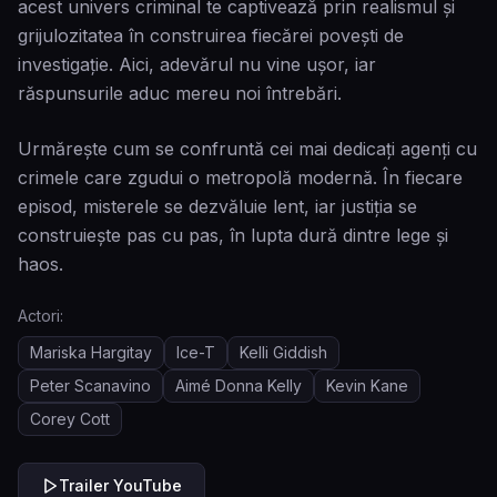
acest univers criminal te captivează prin realismul și
grijulozitatea în construirea fiecărei povești de
investigație. Aici, adevărul nu vine ușor, iar
răspunsurile aduc mereu noi întrebări.
Urmărește cum se confruntă cei mai dedicați agenți cu
crimele care zgudui o metropolă modernă. În fiecare
episod, misterele se dezvăluie lent, iar justiția se
construiește pas cu pas, în lupta dură dintre lege și
haos.
Actori:
Mariska Hargitay
Ice-T
Kelli Giddish
Peter Scanavino
Aimé Donna Kelly
Kevin Kane
Corey Cott
Trailer YouTube