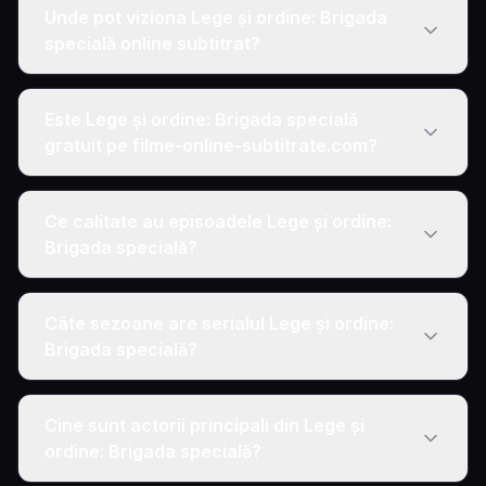
Unde pot viziona Lege și ordine: Brigada
specială online subtitrat?
Este Lege și ordine: Brigada specială
gratuit pe filme-online-subtitrate.com?
Ce calitate au episoadele Lege și ordine:
Brigada specială?
Câte sezoane are serialul Lege și ordine:
Brigada specială?
Cine sunt actorii principali din Lege și
ordine: Brigada specială?