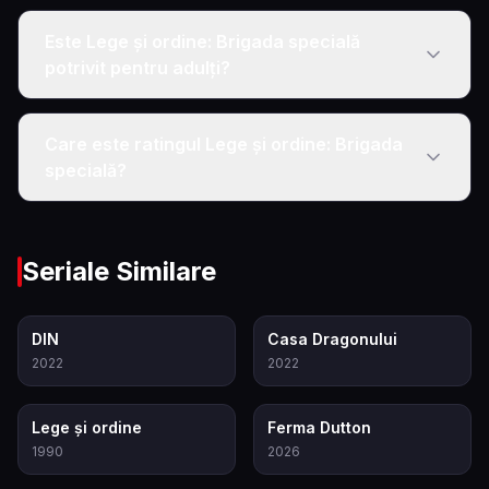
Este Lege și ordine: Brigada specială
potrivit pentru adulți?
Care este ratingul Lege și ordine: Brigada
specială?
Seriale Similare
8.5
8.3
DIN
Casa Dragonului
2022
2022
7.3
9.3
Lege și ordine
Ferma Dutton
1990
2026