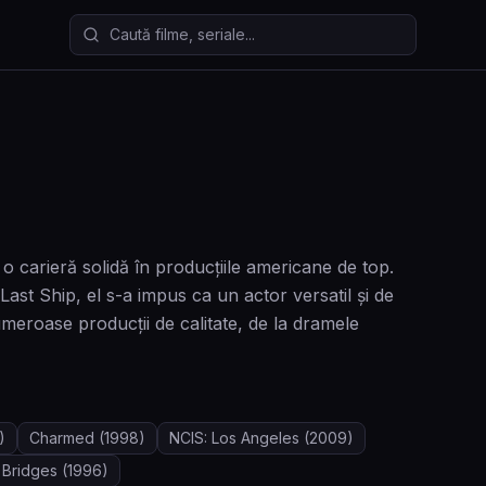
Caută filme și seriale
o carieră solidă în producțiile americane de top.
ast Ship, el s-a impus ca un actor versatil și de
numeroase producții de calitate, de la dramele
)
Charmed
(1998)
NCIS: Los Angeles
(2009)
 Bridges
(1996)