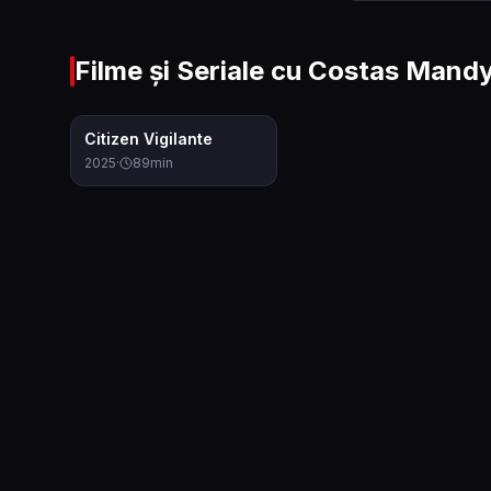
Filme și Seriale cu
Costas Mandy
6.5
Citizen Vigilante
2025
·
89
min