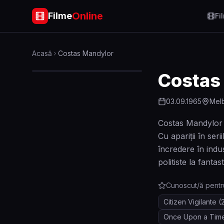
Online
Filme
Fi
Acasă
Costas Mandylor
Costas
03.09.1965
Melb
Costas Mandylor e
Cu apariții în se
încredere în indus
politiste la fanta
Cunoscut/ă pentr
Citizen Vigilante
(
Once Upon a Tim