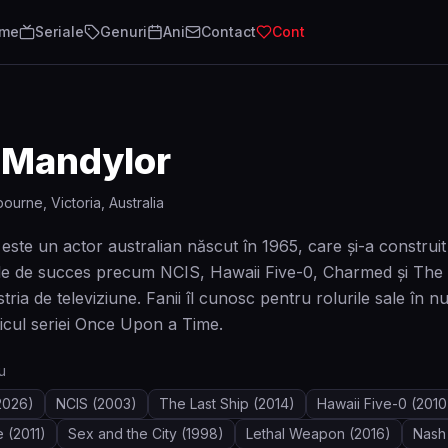
lme
Seriale
Genuri
Ani
Contact
Cont
 Mandylor
ourne, Victoria, Australia
ste un actor australian născut în 1965, care și-a construit 
riile de succes precum NCIS, Hawaii Five-0, Charmed și The L
tria de televiziune. Fanii îl cunosc pentru rolurile sale în 
sticul seriei Once Upon a Time.
u
2026)
NCIS
(2003)
The Last Ship
(2014)
Hawaii Five-0
(2010
e
(2011)
Sex and the City
(1998)
Lethal Weapon
(2016)
Nash