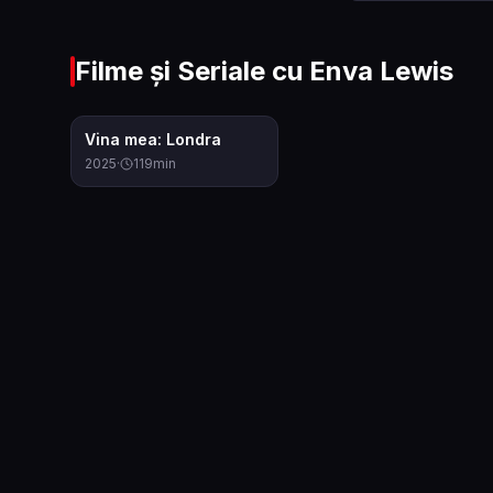
Filme și Seriale cu
Enva Lewis
7.4
Vina mea: Londra
2025
·
119
min