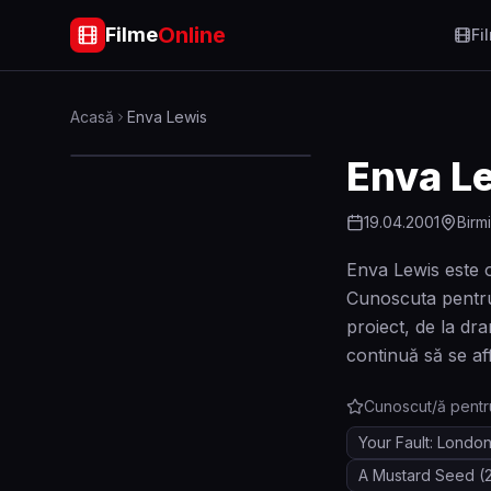
Online
Filme
Fi
Acasă
Enva Lewis
Enva L
19.04.2001
Birm
Enva Lewis este o
Cunoscuta pentru 
proiect, de la dr
continuă să se aff
Cunoscut/ă pentr
Your Fault: Londo
A Mustard Seed
(