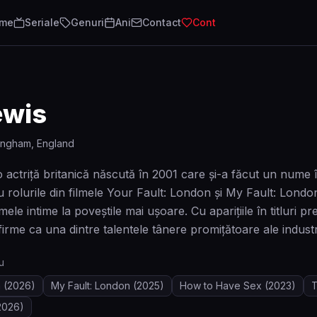
lme
Seriale
Genuri
Ani
Contact
Cont
ewis
ingham, England
 actriță britanică născută în 2001 care și-a făcut un nume
rolurile din filmele Your Fault: London și My Fault: Londo
amele intime la poveștile mai ușoare. Cu aparițiile în titlu
irme ca una dintre talentele tânere promițătoare ale industri
u
n
(2026)
My Fault: London
(2025)
How to Have Sex
(2023)
2026)