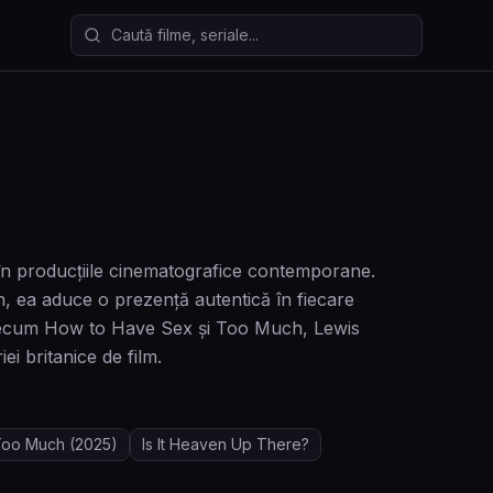
Caută filme și seriale
 în producțiile cinematografice contemporane.
n, ea aduce o prezență autentică în fiecare
ri precum How to Have Sex și Too Much, Lewis
ei britanice de film.
Too Much
(2025)
Is It Heaven Up There?