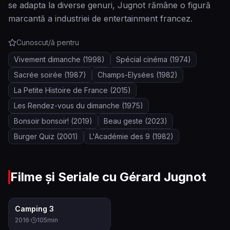
se adapta la diverse genuri, Jugnot rămâne o figură
marcantă a industriei de entertainment francez.
Cunoscut/ă pentru
Vivement dimanche
(1998)
Spécial cinéma
(1974)
Sacrée soirée
(1987)
Champs-Elysées
(1982)
La Petite Histoire de France
(2015)
Les Rendez-vous du dimanche
(1975)
Bonsoir bonsoir!
(2019)
Beau geste
(2023)
Burger Quiz
(2001)
L'Académie des 9
(1982)
Filme și Seriale cu
Gérard Jugnot
4.7
Camping 3
2016
·
105
min