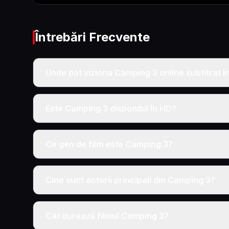
Întrebări Frecvente
Unde pot viziona Camping 3 online subtitrat 
Este Camping 3 disponibil în HD?
Ce gen de film este Camping 3?
Cine sunt actorii principali din Camping 3?
Cât durează filmul Camping 3?