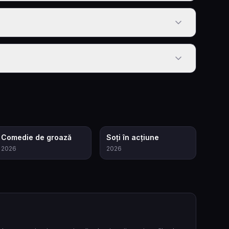
6.5
6.6
Comedie de groază
Soți în acțiune
2026
2026