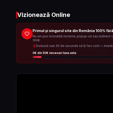
Vizionează Online
Primul și singurul site din România 100% făr
Nu am pus niciodată reclame, popup-uri sau redirect-ur
100€.
Durează sub 30 de secunde să îți faci cont — imedi
0
€ din
50
€ necesari luna asta