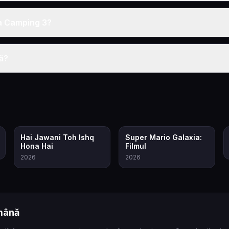
a Camping 3?
gă?
5.7
8.2
Hai Jawani Toh Ishq
Super Mario Galaxia:
Hona Hai
Filmul
2026
2026
omână