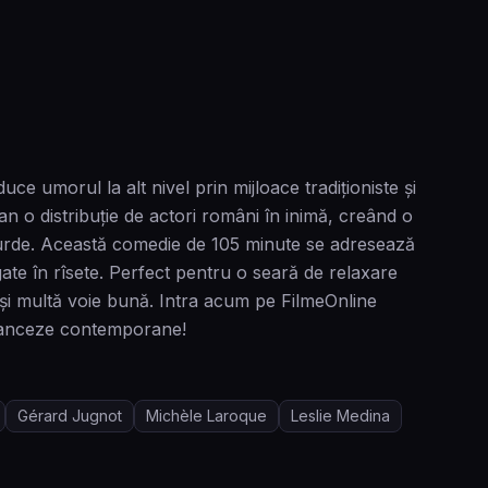
 umorul la alt nivel prin mijloace tradiționiste și
 o distribuție de actori români în inimă, creând o
bsurde. Această comedie de 105 minute se adresează
gate în rîsete. Perfect pentru o seară de relaxare
ie și multă voie bună. Intra acum pe FilmeOnline
franceze contemporane!
Gérard Jugnot
Michèle Laroque
Leslie Medina