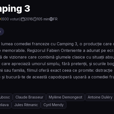
ping 3
0
(
600
voturi)
2016
105
min
FR
e
 lumea comediei franceze cu Camping 3, o producție care duce
 memorabile. Regizorul Fabien Onteniente a adunat pe ecran
ă de vizionare care combină glumele clasice cu situații a
i care apreciază umorul simplu, fără pretenții, și scurile bo
nii sau familia, filmul oferă exact ceea ce promite: distracț
te și bucură-te de această capodoperă ușoară a comediei 
Dubosc
Claude Brasseur
Mylène Demongeot
Antoine Duléry
liava
Jules Ritmanic
Cyril Mendy