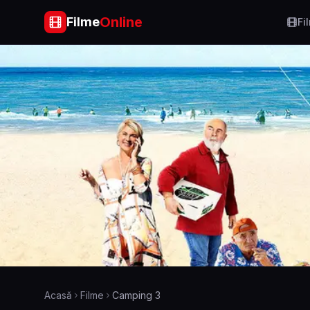
Online
Filme
Fi
Acasă
Filme
Camping 3