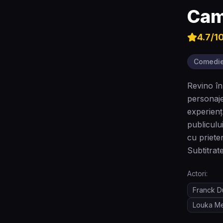
Cam
4.7
/1
Comedi
Revino în
personaje
experienț
publiculu
cu priete
Subtitra
Actori:
Franck 
Louka Me