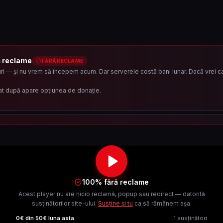
ă reclame
FĂRĂ RECLAME
i — și nu vrem să începem acum. Dar serverele costă bani lunar. Dacă vrei ca 
at după apare opțiunea de donație.
100% fără reclame
Acest player nu are nicio reclamă, popup sau redirect — datorită
susținătorilor site-ului.
Susține și tu
ca să rămânem așa.
0
€ din
50
€ luna asta
1
susținători