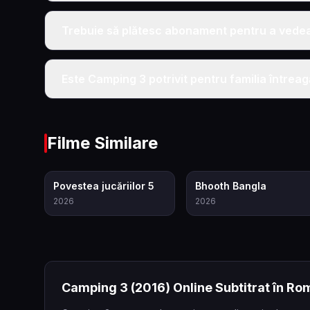
Trebuie să plătesc abonament pentru a vede
Este Camping 3 potrivit pentru familia întrea
Filme Similare
7.4
5.5
Povestea jucăriilor 5
Bhooth Bangla
2026
2026
Camping 3
(2016)
Online Subtitrat în R