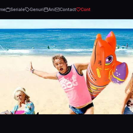
lme
Seriale
Genuri
Ani
Contact
Cont