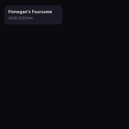
9.0
Finnegan's Foursome
2026
·
122
min