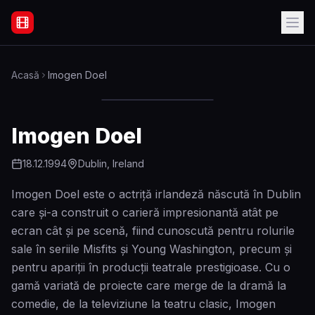
Filme Online Subtitrate - Acasă
Acasă
Imogen Doel
Imogen Doel
18.12.1994
Dublin, Ireland
Imogen Doel este o actriță irlandeză născută în Dublin
care și-a construit o carieră impresionantă atât pe
ecran cât și pe scenă, fiind cunoscută pentru rolurile
sale în seriile Misfits și Young Washington, precum și
pentru apariții în producții teatrale prestigioase. Cu o
gamă variată de proiecte care merge de la dramă la
comedie, de la televiziune la teatru clasic, Imogen