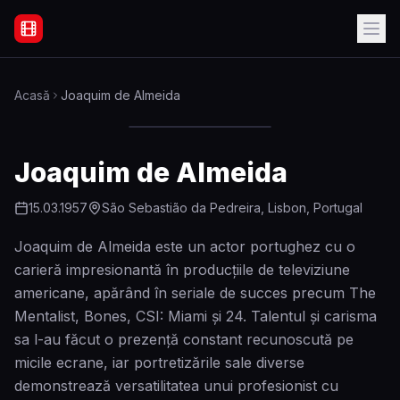
Filme Online Subtitrate - Acasă
Acasă
Joaquim de Almeida
Joaquim de Almeida
15.03.1957
São Sebastião da Pedreira, Lisbon, Portugal
Joaquim de Almeida este un actor portughez cu o
carieră impresionantă în producțiile de televiziune
americane, apărând în seriale de succes precum The
Mentalist, Bones, CSI: Miami și 24. Talentul și carisma
sa l-au făcut o prezență constant recunoscută pe
micile ecrane, iar portretizările sale diverse
demonstrează versatilitatea unui profesionist cu