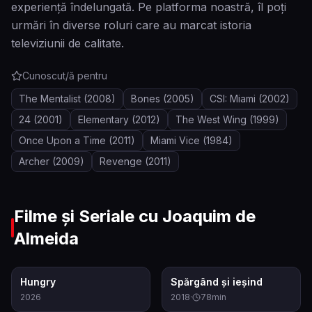
experiență îndelungată. Pe platforma noastră, îl poți
urmări în diverse roluri care au marcat istoria
televiziunii de calitate.
Cunoscut/ă pentru
The Mentalist
(2008)
Bones
(2005)
CSI: Miami
(2002)
24
(2001)
Elementary
(2012)
The West Wing
(1999)
Once Upon a Time
(2011)
Miami Vice
(1984)
Archer
(2009)
Revenge
(2011)
Filme și Seriale cu
Joaquim de
Almeida
5.7
6.0
Hungry
Spărgând și ieșind
2026
2018
·
78
min