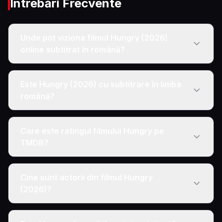
Întrebări Frecvente
Unde pot viziona filmul Hungry (2026)
online subtitrat în română?
Este Hungry (2026) cu subtitrare în limba
română?
Care este ratingul filmului Hungry pe
TMDB?
Cine sunt actorii din filmul Hungry
(2026)?