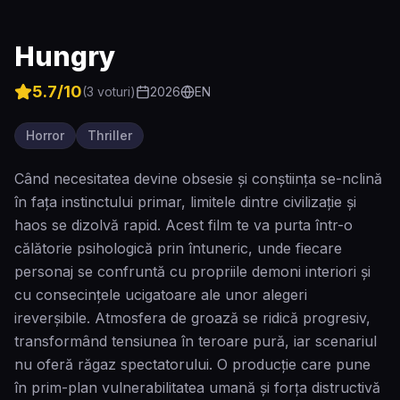
Hungry
5.7
/10
(
3
voturi)
2026
EN
Horror
Thriller
Când necesitatea devine obsesie și conștiința se-nclină
în fața instinctului primar, limitele dintre civilizație și
haos se dizolvă rapid. Acest film te va purta într-o
călătorie psihologică prin întuneric, unde fiecare
personaj se confruntă cu propriile demoni interiori și
cu consecințele ucigatoare ale unor alegeri
ireverșibile. Atmosfera de groază se ridică progresiv,
transformând tensiunea în teroare pură, iar scenariul
nu oferă răgaz spectatorului. O producție care pune
în prim-plan vulnerabilitatea umană și forța distructivă