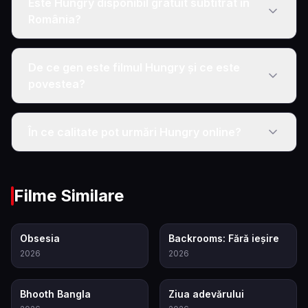
Este Hungry disponibil gratuit subtitrat în
România?
De ce gen este filmul Hungry și ce este
povestea?
În ce calitate pot urmări Hungry online?
Filme Similare
7.9
6.9
Obsesia
Backrooms: Fără ieșire
2026
2026
5.5
6.8
Bhooth Bangla
Ziua adevărului