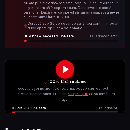
Nu am pus niciodată reclame, popup-uri sau redirect-uri
— și nu vrem să începem acum. Dar serverele costă
bani lunar. Dacă vrei ca site-ul să rămână așa, susține-ne
cu orice sumă între 1€ și 100€.
Durează sub 30 de secunde să îți faci cont — imediat
după apare opțiunea de donație.
0
€ din
50
€ necesari luna asta
1
susținători activi
100% fără reclame
Acest player nu are nicio reclamă, popup sau redirect —
datorită susținătorilor site-ului.
Susține și tu
ca să rămânem
așa.
0
€ din
50
€ luna asta
1
susținători