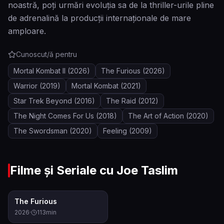
noastră, poți urmări evoluția sa de la thriller-urile pline
de adrenalină la producții internaționale de mare
amploare.
Cunoscut/ă pentru
Mortal Kombat II
(2026)
The Furious
(2026)
Warrior
(2019)
Mortal Kombat
(2021)
Star Trek Beyond
(2016)
The Raid
(2012)
The Night Comes For Us
(2018)
The Art of Action
(2020)
The Swordsman
(2020)
Feeling
(2009)
Filme și Seriale cu
Joe Taslim
8.1
The Furious
2026
·
113
min