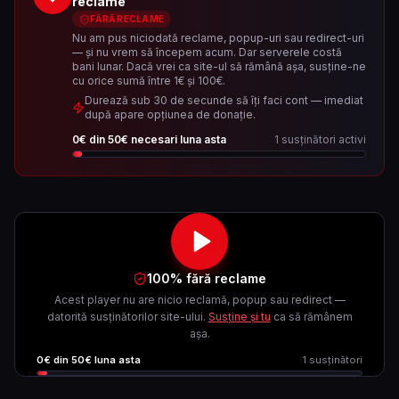
reclame
FĂRĂ RECLAME
Nu am pus niciodată reclame, popup-uri sau redirect-uri
— și nu vrem să începem acum. Dar serverele costă
bani lunar. Dacă vrei ca site-ul să rămână așa, susține-ne
cu orice sumă între 1€ și 100€.
Durează sub 30 de secunde să îți faci cont — imediat
după apare opțiunea de donație.
0
€ din
50
€ necesari luna asta
1
susținători activi
100% fără reclame
Acest player nu are nicio reclamă, popup sau redirect —
datorită susținătorilor site-ului.
Susține și tu
ca să rămânem
așa.
0
€ din
50
€ luna asta
1
susținători