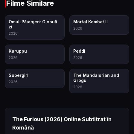
Filme Similare
7.9
8.0
Omul-Păianjen: O nouă
Mortal Kombat II
zi
2026
2026
7.1
6.5
Karuppu
Peddi
2026
2026
6.1
6.8
Supergirl
The Mandalorian and
Grogu
2026
2026
The Furious
(2026)
Online Subtitrat în
Română