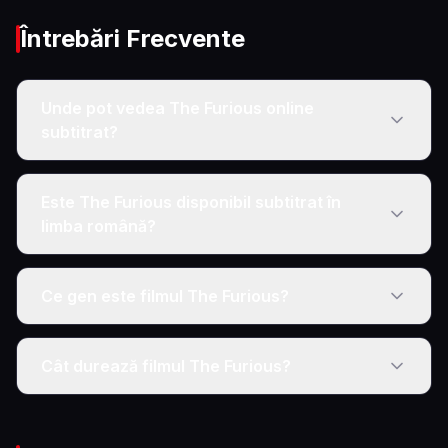
Întrebări Frecvente
Unde pot vedea The Furious online
subtitrat?
Este The Furious disponibil subtitrat în
limba română?
Ce gen este filmul The Furious?
Cât durează filmul The Furious?