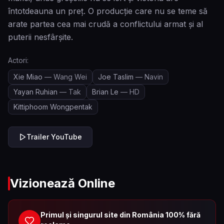
întotdeauna un preț. O producție care nu se teme să
arate partea cea mai crudă a conflictului armat și al
puterii nesfârșite.
Actori:
Xie Miao
—
Wang Wei
Joe Taslim
—
Navin
Yayan Ruhian
—
Tak
Brian Le
—
HD
Kittiphoom Wongpentak
Trailer YouTube
Vizionează Online
Primul și singurul site din România 100% fără