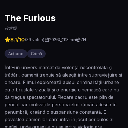
The Furious
火遮眼
8.1
/10
(
39
voturi)
2026
113
min
ZH
Acțiune
Crimă
Într-un univers marcat de violență necontrolată și
trădări, oamenii trebuie să aleagă între supraviețuire și
onoare. Filmul explorează abisul criminalității urbane
cu o brutitate vizuală și o energie cinematică care nu
dă tregua spectatorului. Fiecare cadru este plin de
pericol, iar motivațiile personajelor rămân adesea în
penumbră, creând o suspansiune constantă. E
povestea oamenilor care intră în jocul periculos al
mafiei, unde greșelile nu se iert și victoria are