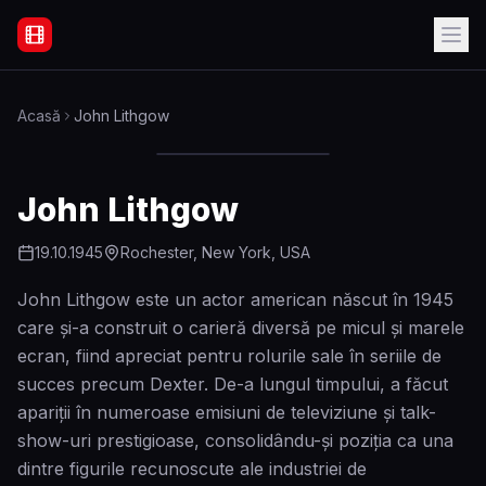
Filme Online Subtitrate - Acasă
Acasă
John Lithgow
John Lithgow
19.10.1945
Rochester, New York, USA
John Lithgow este un actor american născut în 1945
care și-a construit o carieră diversă pe micul și marele
ecran, fiind apreciat pentru rolurile sale în seriile de
succes precum Dexter. De-a lungul timpului, a făcut
apariții în numeroase emisiuni de televiziune și talk-
show-uri prestigioase, consolidându-și poziția ca una
dintre figurile recunoscute ale industriei de