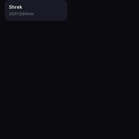
7.8
Shrek
2001
·
90
min