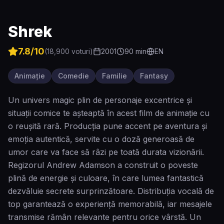
Shrek
7.8
/10
(
18,900
voturi)
2001
90
min
EN
Animație
Comedie
Familie
Fantasy
Un univers magic plin de personaje excentrice și
situații comice te așteaptă în acest film de animaţie cu
o reușită rară. Producția pune accent pe aventura și
emoția autentică, servite cu o doză generoasă de
umor care va face să râzi pe toată durata vizionării.
Regizorul Andrew Adamson a construit o poveste
plină de energie și culoare, în care lumea fantastică
dezvăluie secrete surprinzătoare. Distribuția vocală de
top garantează o experiență memorabilă, iar mesajele
transmise rămân relevante pentru orice vârstă. Un