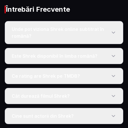
Întrebări Frecvente
Unde pot viziona Shrek online subtitrat în
română?
Este Shrek disponibil în limba română?
Ce rating are Shrek pe TMDB?
Cât durează filmul Shrek?
Cine sunt actorii din Shrek?