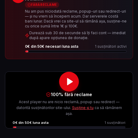
FĂRĂ RECLAME
Nu am pus niciodată reclame, popup-uri sau redirect-uri
— și nu vrem să începem acum. Dar serverele costă
bani lunar. Dacă vrei ca site-ul să rămână așa, susține-ne
cu orice sumă între 1€ și 100€.
Durează sub 30 de secunde să îți faci cont — imediat
după apare opțiunea de donație.
0
€ din
50
€ necesari luna asta
1
susținători activi
100% fără reclame
Acest player nu are nicio reclamă, popup sau redirect —
datorită susținătorilor site-ului.
Susține și tu
ca să rămânem
așa.
0
€ din
50
€ luna asta
1
susținători