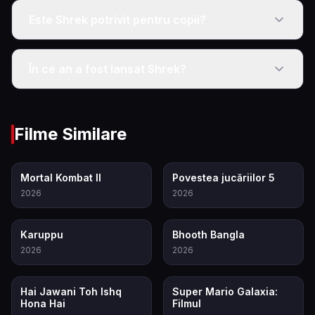
Este Shrek potrivit pentru copii?
În ce an a fost lansat Shrek?
Filme Similare
8.0
7.4
Mortal Kombat II
Povestea jucăriilor 5
2026
2026
7.1
5.5
Karuppu
Bhooth Bangla
2026
2026
5.7
8.2
Hai Jawani Toh Ishq
Super Mario Galaxia:
Hona Hai
Filmul