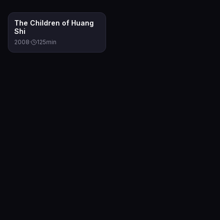
6.6
The Children of Huang
Shi
2008
·
125
min