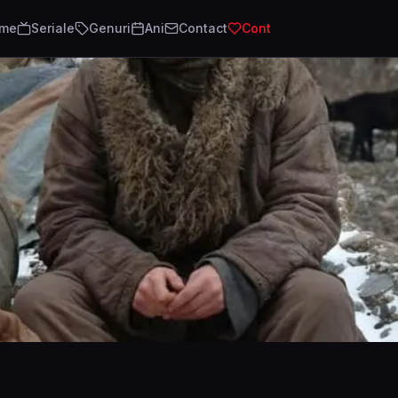
lme
Seriale
Genuri
Ani
Contact
Cont