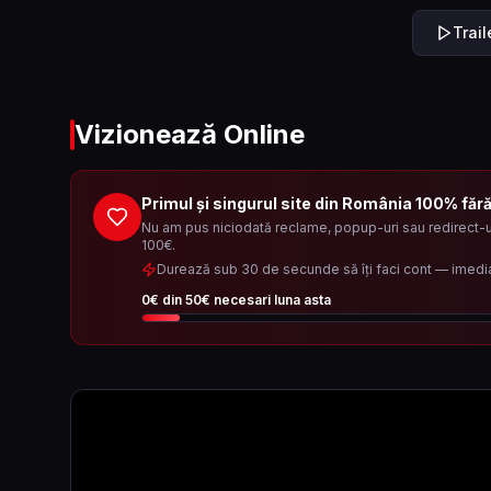
Trai
Vizionează Online
Primul și singurul site din România 100% făr
Nu am pus niciodată reclame, popup-uri sau redirect-ur
100€.
Durează sub 30 de secunde să îți faci cont — imedi
0
€ din
50
€ necesari luna asta