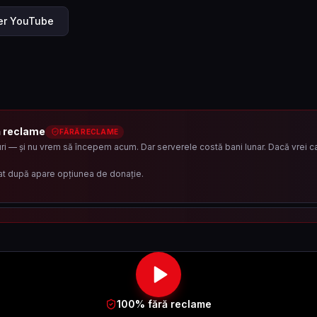
ler YouTube
ă reclame
FĂRĂ RECLAME
i — și nu vrem să începem acum. Dar serverele costă bani lunar. Dacă vrei ca 
at după apare opțiunea de donație.
100% fără reclame