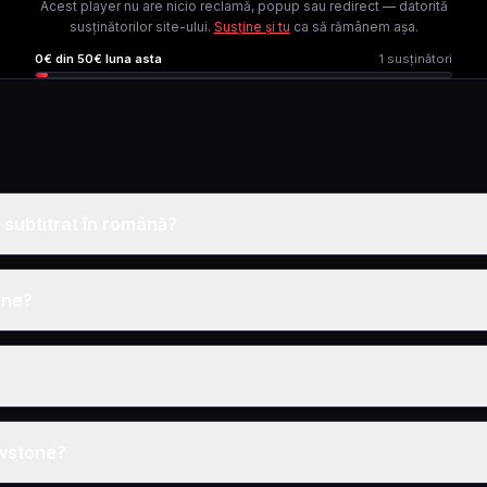
Acest player nu are nicio reclamă, popup sau redirect — datorită
susținătorilor site-ului.
Susține și tu
ca să rămânem așa.
0
€ din
50
€ luna asta
1
susținători
 subtitrat în română?
one?
lowstone?