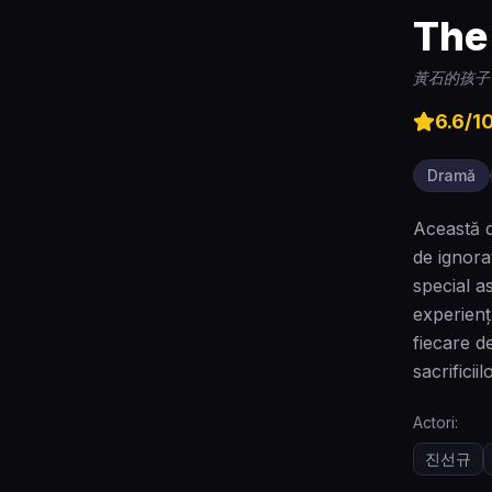
The
黃石的孩子
6.6
/1
Dramă
Această d
de ignora
special a
experienț
fiecare d
sacrificii
Actori:
진선규