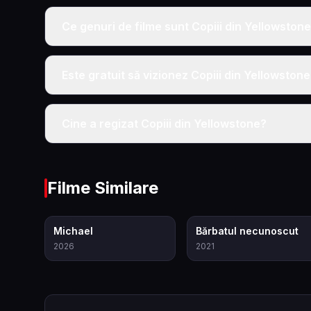
Ce genuri de filme sunt Copiii din Yellowston
Este gratuit să vizionez Copiii din Yellowston
Cine a regizat Copiii din Yellowstone?
Filme Similare
8.6
7.8
Michael
Bărbatul necunoscut
2026
2021