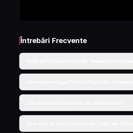
Întrebări Frecvente
Unde pot viziona Copiii din Yellowstone online
Care este ratingul filmului Copiii din Yellowst
Cât durează filmul Copiii din Yellowstone?
Cine sunt actorii principali din Copiii din Yel