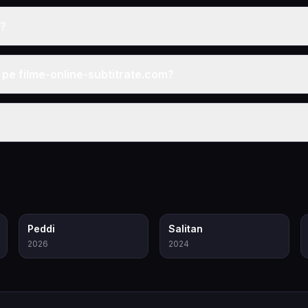
e?
e pe filme-online-subtitrate.com?
6.5
4.4
Peddi
Salitan
2026
2024