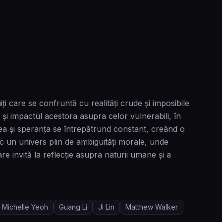
 care se confruntă cu realități crude și imposibile
 și impactul acestora asupra celor vulnerabili, în
ea și speranța se întrepătrund constant, creând o
sc un univers plin de ambiguități morale, unde
e invită la reflecție asupra naturii umane și a
Michelle Yeoh
Guang Li
Ji Lin
Matthew Walker