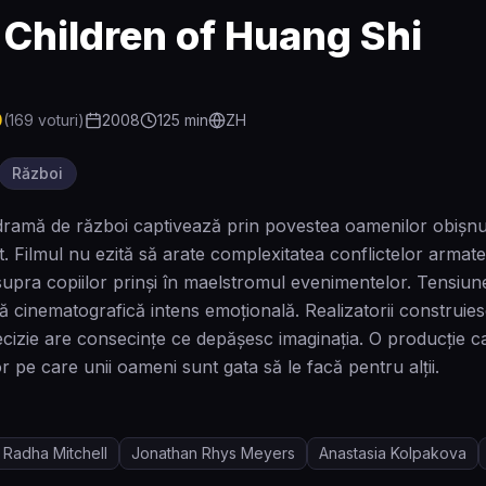
 Children of Huang Shi
0
(
169
voturi)
2008
125
min
ZH
Război
ramă de război captivează prin povestea oamenilor obișnuiți
t. Filmul nu ezită să arate complexitatea conflictelor armate
supra copiilor prinși în maelstromul evenimentelor. Tensiun
ă cinematografică intens emoțională. Realizatorii construie
ecizie are consecințe ce depășesc imaginația. O producție car
lor pe care unii oameni sunt gata să le facă pentru alții.
Radha Mitchell
Jonathan Rhys Meyers
Anastasia Kolpakova