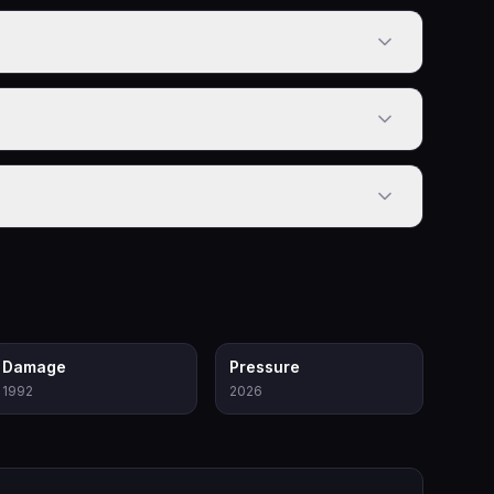
6.6
7.6
Damage
Pressure
1992
2026