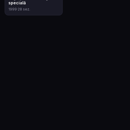
specială
1999
·
28
sez.