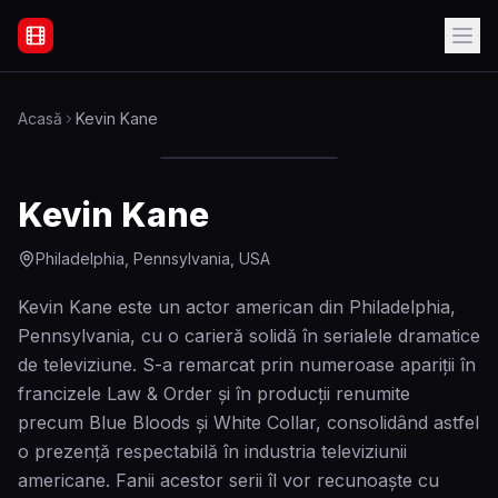
Filme Online Subtitrate - Acasă
Acasă
Kevin Kane
Kevin Kane
Philadelphia, Pennsylvania, USA
Kevin Kane este un actor american din Philadelphia,
Pennsylvania, cu o carieră solidă în serialele dramatice
de televiziune. S-a remarcat prin numeroase apariții în
francizele Law & Order și în producții renumite
precum Blue Bloods și White Collar, consolidând astfel
o prezență respectabilă în industria televiziunii
americane. Fanii acestor serii îl vor recunoaște cu