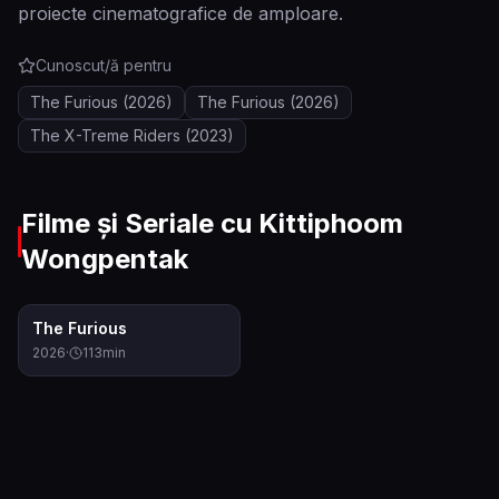
proiecte cinematografice de amploare.
Cunoscut/ă pentru
The Furious
(2026)
The Furious
(2026)
The X-Treme Riders
(2023)
Filme și Seriale cu
Kittiphoom
Wongpentak
8.1
The Furious
2026
·
113
min