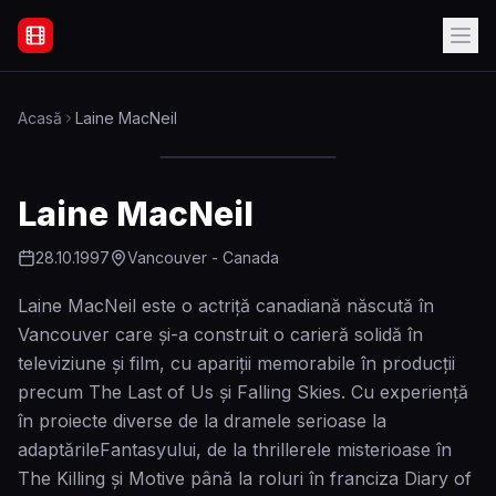
Filme Online Subtitrate - Acasă
Acasă
Laine MacNeil
Laine MacNeil
28.10.1997
Vancouver - Canada
Laine MacNeil este o actriță canadiană născută în
Vancouver care și-a construit o carieră solidă în
televiziune și film, cu apariții memorabile în producții
precum The Last of Us și Falling Skies. Cu experiență
în proiecte diverse de la dramele serioase la
adaptărileFantasyului, de la thrillerele misterioase în
The Killing și Motive până la roluri în franciza Diary of