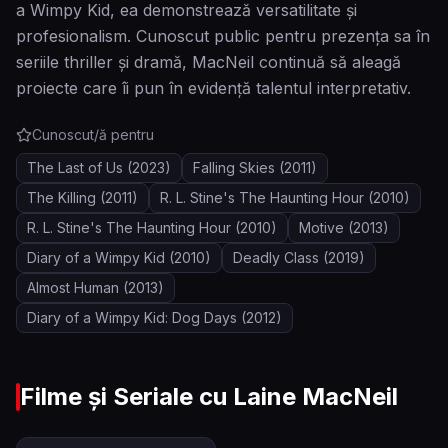
a Wimpy Kid, ea demonstrează versatilitate și
profesionalism. Cunoscut public pentru prezența sa în
seriile thriller și dramă, MacNeil continuă să aleagă
proiecte care îi pun în evidență talentul interpretativ.
Cunoscut/ă pentru
The Last of Us
(2023)
Falling Skies
(2011)
The Killing
(2011)
R. L. Stine's The Haunting Hour
(2010)
R. L. Stine's The Haunting Hour
(2010)
Motive
(2013)
Diary of a Wimpy Kid
(2010)
Deadly Class
(2019)
Almost Human
(2013)
Diary of a Wimpy Kid: Dog Days
(2012)
Filme și Seriale cu
Laine MacNeil