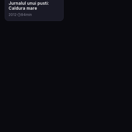
6.4
Jurnalul unui pusti:
Caldura mare
2012
·
94
min