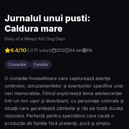
Jurnalul unui pusti:
Caldura mare
Diary of a Wimpy Kid: Dog Days
6.4
/10
(
1,075
voturi)
2012
94
min
EN
Comedie
Familie
O comedie înveselitoare care capturează esența
umbrelor, amuzamentelor și aventurilor specifice unei
veri memorabile. Filmul explorează tema adolescenței
într-un ton ușor și divertisant, cu personaje colorate și
situații care garantează zâmbete și râs pe toată durata
vizionării. Perfectă pentru spectatorii care caută o
producție de familie fără pretenții, pură și simplu