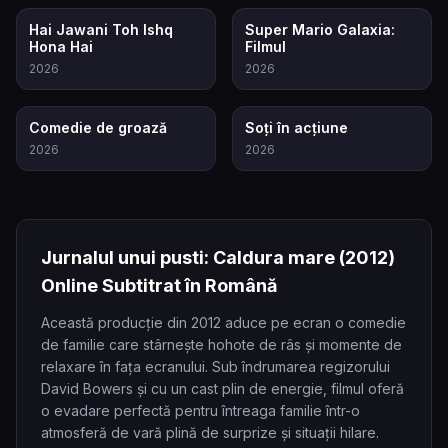
5.7
8.2
Hai Jawani Toh Ishq
Super Mario Galaxia:
Hona Hai
Filmul
2026
2026
6.5
6.6
Comedie de groază
Soți în acțiune
2026
2026
Jurnalul unui pusti: Caldura mare
(2012)
Online Subtitrat în Română
Această producție din 2012 aduce pe ecran o comedie
de familie care stârnește hohote de râs și momente de
relaxare în fața ecranului. Sub îndrumarea regizorului
David Bowers și cu un cast plin de energie, filmul oferă
o evadare perfectă pentru întreaga familie într-o
atmosferă de vară plină de surprize și situații hilare.