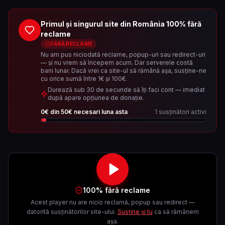
Primul și singurul site din România 100% fără
reclame
FĂRĂ RECLAME
Nu am pus niciodată reclame, popup-uri sau redirect-uri
— și nu vrem să începem acum. Dar serverele costă
bani lunar. Dacă vrei ca site-ul să rămână așa, susține-ne
cu orice sumă între 1€ și 100€.
Durează sub 30 de secunde să îți faci cont — imediat
după apare opțiunea de donație.
0
€ din
50
€ necesari luna asta
1
susținători activi
100% fără reclame
Acest player nu are nicio reclamă, popup sau redirect —
datorită susținătorilor site-ului.
Susține și tu
ca să rămânem
așa.