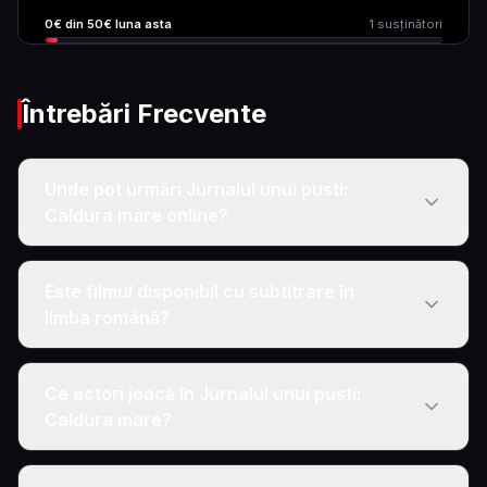
0
€ din
50
€ luna asta
1
susținători
Întrebări Frecvente
Unde pot urmări Jurnalul unui pusti:
Caldura mare online?
Este filmul disponibil cu subtitrare în
limba română?
Ce actori joacă în Jurnalul unui pusti:
Caldura mare?