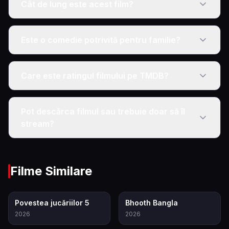
Cât de lung este acest film?
Este o comedie potrivită pentru familie?
Care este ratingul filmului pe TMDB?
Pot descărca filmul sau trebuie doar să îl
stream?
Filme Similare
7.4
5.5
Povestea jucăriilor 5
Bhooth Bangla
2026
2026