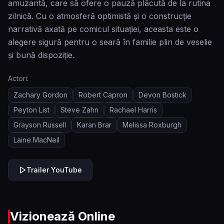
amuzantă, care să ofere o pauză plăcută de la rutina
zilnică. Cu o atmosferă optimistă și o construcție
narrativă axată pe comicul situației, aceasta este o
alegere sigură pentru o seară în familie plin de veselie
și bună dispoziție.
Actori:
Zachary Gordon
Robert Capron
Devon Bostick
Peyton List
Steve Zahn
Rachael Harris
Grayson Russell
Karan Brar
Melissa Roxburgh
Laine MacNeil
Trailer YouTube
Vizionează Online