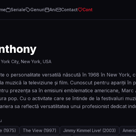
lme
Seriale
Genuri
Ani
Contact
Cont
nthony
York City, New York, USA
 o personalitate versatilă născută în 1968 în New York, cu
la muzică la televiziune și film. Cunoscut pentru apariții în
entru prezența sa în emisiuni emblematice americane, Marc A
ra pop. Cu o activitate care se întinde de la festivaluri muzi
ariera sa reflectă versatilitatea unui profesionist dedicat indu
u
ve
(1975)
The View
(1997)
Jimmy Kimmel Live!
(2003)
Americ