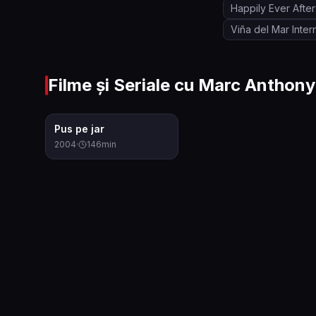
Happily Ever After
Viña del Mar Inter
Filme și Seriale cu
Marc Anthony
7.5
Pus pe jar
2004
·
146
min