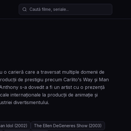
Caută filme și seriale
 o carieră care a traversat multiple domenii de
 producții de prestigiu precum Carlito's Way și Man
nthony s-a dovedit a fi un artist cu o prezență
cale internaționale la producții de animație și
striei divertismentului.
an Idol
(2002)
The Ellen DeGeneres Show
(2003)