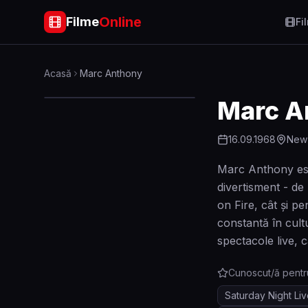
Online
Filme
Fi
Acasă
Marc Anthony
Marc A
16.09.1968
New 
Marc Anthony este
divertisment - de 
on Fire, cât și p
constantă în cultu
spectacole live, c
Cunoscut/ă pentr
Saturday Night Li