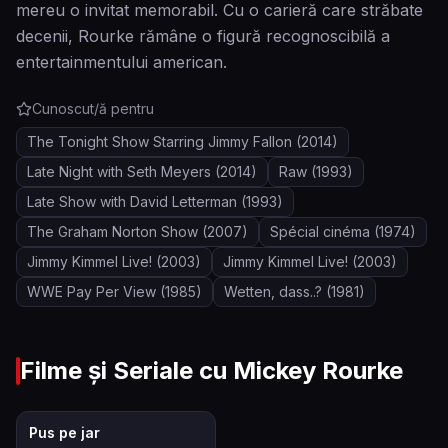
mereu o invitat memorabil. Cu o carieră care străbate
decenii, Rourke rămâne o figură recognoscibilă a
entertainmentului american.
Cunoscut/ă pentru
The Tonight Show Starring Jimmy Fallon
(2014)
Late Night with Seth Meyers
(2014)
Raw
(1993)
Late Show with David Letterman
(1993)
The Graham Norton Show
(2007)
Spécial cinéma
(1974)
Jimmy Kimmel Live!
(2003)
Jimmy Kimmel Live!
(2003)
WWE Pay Per View
(1985)
Wetten, dass..?
(1981)
Filme și Seriale cu
Mickey Rourke
7.5
Pus pe jar