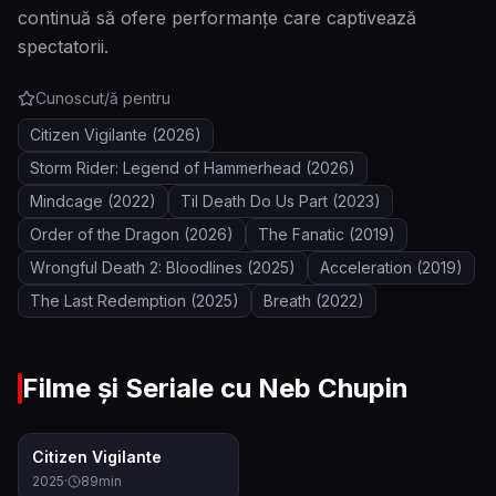
continuă să ofere performanțe care captivează
spectatorii.
Cunoscut/ă pentru
Citizen Vigilante
(2026)
Storm Rider: Legend of Hammerhead
(2026)
Mindcage
(2022)
Til Death Do Us Part
(2023)
Order of the Dragon
(2026)
The Fanatic
(2019)
Wrongful Death 2: Bloodlines
(2025)
Acceleration
(2019)
The Last Redemption
(2025)
Breath
(2022)
Filme și Seriale cu
Neb Chupin
6.5
Citizen Vigilante
2025
·
89
min