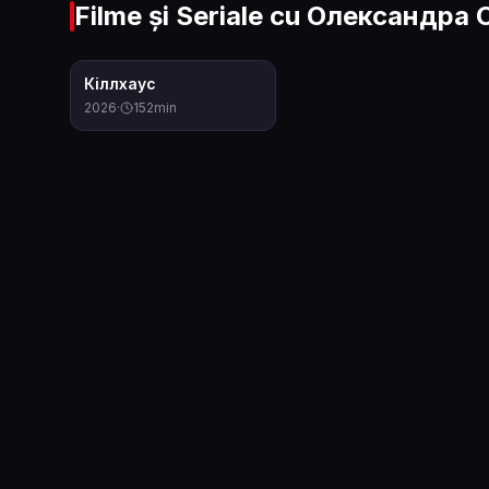
Filme și Seriale cu
Олександра 
6.2
Кіллхаус
2026
·
152
min