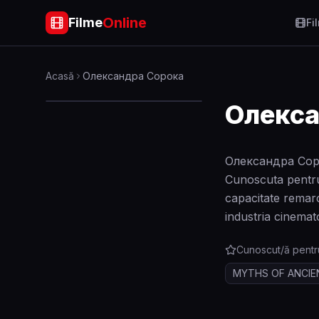
Online
Filme
Fi
Acasă
Олександра Сорока
Олекса
Олександра Сорок
Cunoscuta pentr
capacitate remarc
industria cinemat
Cunoscut/ă pentr
MYTHS OF ANCIE