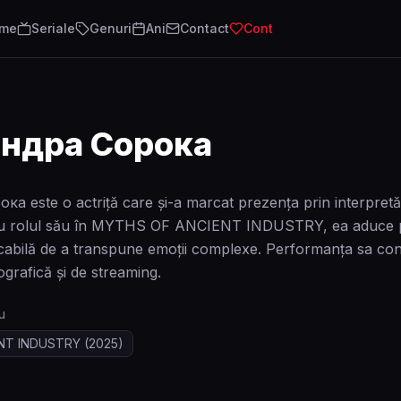
lme
Seriale
Genuri
Ani
Contact
Cont
ндра Сорока
а este o actriță care și-a marcat prezența prin interpretă
u rolul său în MYTHS OF ANCIENT INDUSTRY, ea aduce pe e
abilă de a transpune emoții complexe. Performanța sa confir
ografică și de streaming.
u
NT INDUSTRY
(2025)