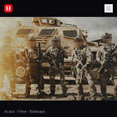
Filme Online Subtitrate - Acasă
Acasă
Filme
Кіллхаус