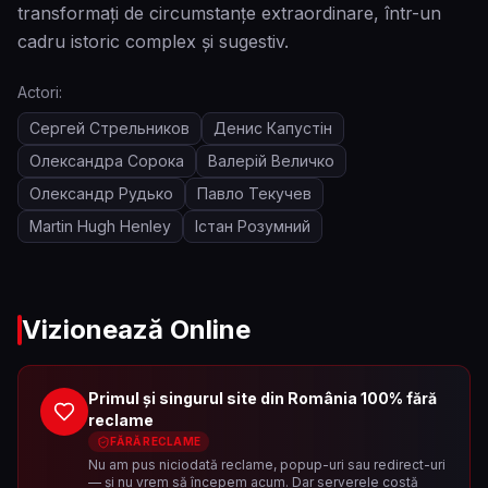
transformați de circumstanțe extraordinare, într-un
cadru istoric complex și sugestiv.
Actori:
Сергей Стрельников
Денис Капустін
Олександра Сорока
Валерій Величко
Олександр Рудько
Павло Текучев
Martin Hugh Henley
Істан Розумний
Vizionează Online
Primul și singurul site din România 100% fără
reclame
FĂRĂ RECLAME
Nu am pus niciodată reclame, popup-uri sau redirect-uri
— și nu vrem să începem acum. Dar serverele costă