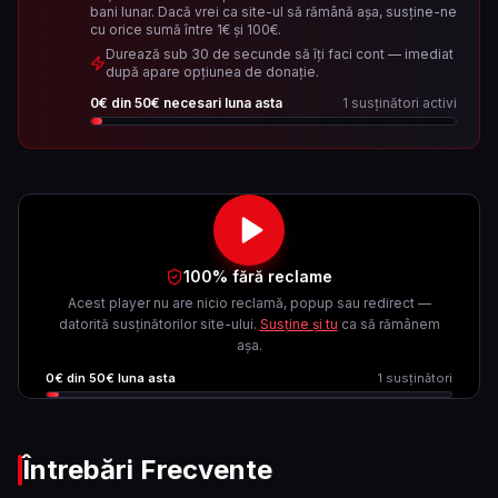
bani lunar. Dacă vrei ca site-ul să rămână așa, susține-ne
cu orice sumă între 1€ și 100€.
Durează sub 30 de secunde să îți faci cont — imediat
după apare opțiunea de donație.
0
€ din
50
€ necesari luna asta
1
susținători activi
100% fără reclame
Acest player nu are nicio reclamă, popup sau redirect —
datorită susținătorilor site-ului.
Susține și tu
ca să rămânem
așa.
0
€ din
50
€ luna asta
1
susținători
Întrebări Frecvente