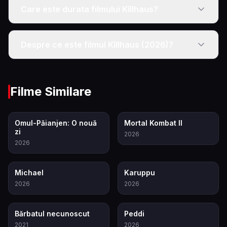
Care este durata filmului Kîllhaus?
Despre ce este filmul Kîllhaus (2026)?
Filme Similare
7.9
8.0
Omul-Păianjen: O nouă
Mortal Kombat II
zi
2026
2026
8.6
7.1
Michael
Karuppu
2026
2026
7.8
6.5
Bărbatul necunoscut
Peddi
2021
2026