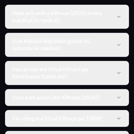
Unde pot vedea Kîllhaus (2026) online
subtitrat în română?
Este Kîllhaus disponibil gratuit cu
subtitrări în română?
Ce calitate are filmul Kîllhaus pe
FilmeOnline Subtitrate?
Care sunt actorii din Kîllhaus (2026)?
Ce rating are filmul Kîllhaus pe TMDB?