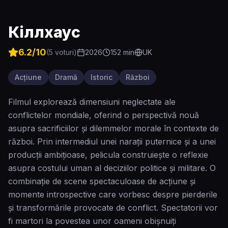
Кіллхаус
6.2
/10
(
5
voturi)
2026
152
min
UK
Acțiune
Dramă
Istoric
Război
Filmul explorează dimensiuni neglectate ale
conflictelor mondiale, oferind o perspectivă nouă
asupra sacrificiilor și dilemmelor morale în contexte de
război. Prin intermediul unei narații puternice și a unei
producții ambițioase, pelicula construiește o reflexie
asupra costului uman al deciziilor politice și militare. O
combinație de scene spectaculoase de acțiune și
momente introspective care vorbesc despre pierderile
și transformările provocate de conflict. Spectatorii vor
fi martori la povestea unor oameni obișnuiți