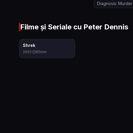
Diagnosis: Murder
Filme și Seriale cu
Peter Dennis
7.8
Shrek
2001
·
90
min