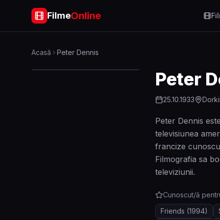
Online
Filme
Fi
Acasă
Peter Dennis
Peter D
25.10.1933
Dorki
Peter Dennis este
televisiunea amer
francize cunoscut
Filmografia sa bo
televiziunii.
Cunoscut/ă pentr
Friends
(1994)