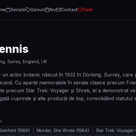
lme
Seriale
Genuri
Ani
Contact
Cont
ennis
ng, Surrey, England, UK
 un actor britanic născut în 1933 în Dorking, Surrey, care ș
icană. Cu apariții memorabile în seriale clasice precum Fri
e precum Star Trek: Voyager și Shrek, el a demonstrat versat
gată cuprinde și alte producții de top, consolidând statutul 
u
Seinfeld
(1989)
Murder, She Wrote
(1984)
Star Trek: Voyager