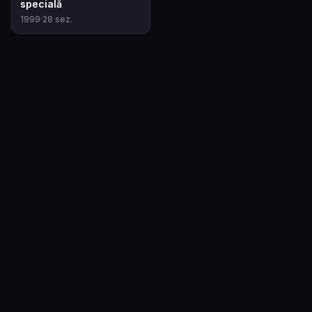
specială
1999
·
28
sez.