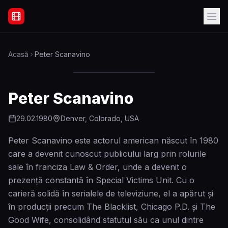
Filme Online Subtitrate - Acasă
Acasă
Peter Scanavino
Peter Scanavino
29.02.1980
Denver, Colorado, USA
Peter Scanavino este actorul american născut în 1980
care a devenit cunoscut publicului larg prin rolurile
sale în franciza Law & Order, unde a devenit o
prezență constantă în Special Victims Unit. Cu o
carieră solidă în serialele de televiziune, el a apărut și
în producții precum The Blacklist, Chicago P.D. și The
Good Wife, consolidând statutul său ca unul dintre