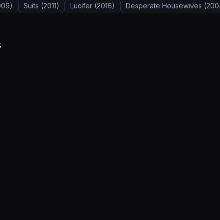
009)
Suits
(2011)
Lucifer
(2016)
Desperate Housewives
(200
s