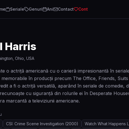
lme
Seriale
Genuri
Ani
Contact
Cont
 Harris
ington, Ohio, USA
te o actriță americană cu o carieră impresionantă în seriale
le memorabile în producții precum The Office, Friends, Suits
dit a fi o actriță versatilă, aparând în seriale de comedie, 
 recunoaște cu siguranţă din rolurile ei în Desperate Hous
ura marcantă a televiziunii americane.
u
CSI: Crime Scene Investigation
(2000)
Watch What Happens L