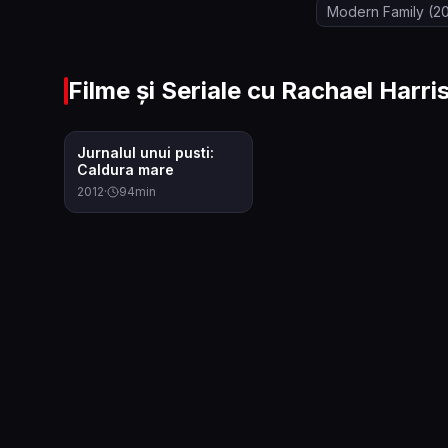
Modern Family
(2
Filme și Seriale cu
Rachael Harri
6.4
Jurnalul unui pusti:
Caldura mare
2012
·
94
min