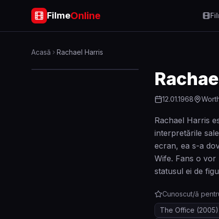
Online
Filme
Fi
Acasă
Rachael Harris
Rachael
12.01.1968
Worth
Rachael Harris es
interpretările sa
ecran, ea s-a dove
Wife. Fans o vor
statusul ei de fig
Cunoscut/ă pentr
The Office
(2005)