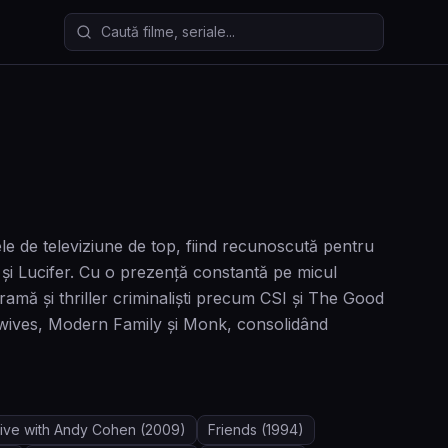
Caută filme și seriale
le de televiziune de top, fiind recunoscută pentru
 și Lucifer. Cu o prezenţă constantă pe micul
dramă și thriller criminalişti precum CSI şi The Good
ewives, Modern Family şi Monk, consolidând
ive with Andy Cohen
(2009)
Friends
(1994)