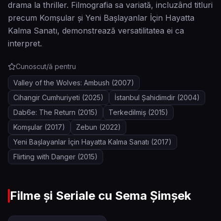
drama la thriller. Filmografia sa variată, incluzând titluri
precum Komşular și Yeni Başlayanlar İçin Hayatta
Kalma Sanatı, demonstrează versatilitatea ei ca
interpret.
Cunoscut/ă pentru
Valley of the Wolves: Ambush
(2007)
Cihangir Cumhuriyeti
(2025)
İstanbul Şahidimdir
(2004)
Dab6e: The Return
(2015)
Terkedilmiş
(2015)
Komşular
(2017)
Zebun
(2022)
Yeni Başlayanlar İçin Hayatta Kalma Sanatı
(2017)
Flirting with Danger
(2015)
Filme și Seriale cu
Sema Şimşek