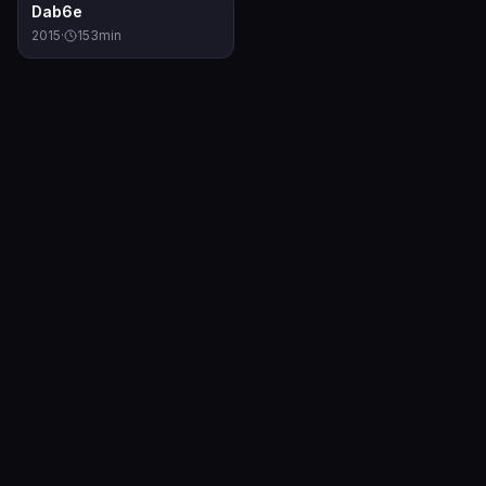
6.2
Dab6e
2015
·
153
min