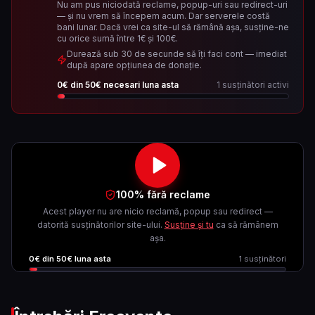
Nu am pus niciodată reclame, popup-uri sau redirect-uri
— și nu vrem să începem acum. Dar serverele costă
bani lunar. Dacă vrei ca site-ul să rămână așa, susține-ne
cu orice sumă între 1€ și 100€.
Durează sub 30 de secunde să îți faci cont — imediat
după apare opțiunea de donație.
0
€ din
50
€ necesari luna asta
1
susținători activi
100% fără reclame
Acest player nu are nicio reclamă, popup sau redirect —
datorită susținătorilor site-ului.
Susține și tu
ca să rămânem
așa.
0
€ din
50
€ luna asta
1
susținători