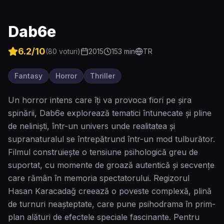
Dab6e
6.2
/10
(
80
voturi)
2015
153
min
TR
Fantasy
Horror
Thriller
Un horror intens care îți va provoca fiori pe șira
spinării, Dab6e explorează tematici întunecate și pline
de neliniști, într-un univers unde realitatea și
supranaturalul se întrepătrund într-un mod tulburător.
Filmul construiește o tensiune psihologică greu de
suportat, cu momente de groază autentică și secvențe
care rămân în memoria spectatorului. Regizorul
Hasan Karacadağ creează o poveste complexă, plină
de turnuri neașteptate, care pune psihodrama în prim-
plan alături de efectele speciale fascinante. Pentru