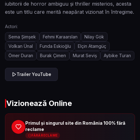
iubitorii de horror ambiguu și thriller misterios, acesta
este un titlu care merită neapărat vizionat în întregime.
Actori:
Sema Şimşek
Fehmi Karaarslan
Nilay Gök
Volkan Ünal
Funda Eskioğlu
Elçin Atamgüç
Ömer Duran
Burak Çimen
Murat Seviş
Aybike Turan
Trailer YouTube
Vizionează Online
Primul și singurul site din România 100% fără
reclame
FĂRĂ RECLAME