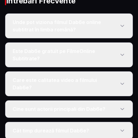
Întrebări Frecvente
Unde pot viziona filmul Dab6e online
subtitrat în limba română?
Este Dab6e gratuit pe FilmeOnline
Subtitrate?
Care este calitatea video a filmului
Dab6e?
Cine sunt actorii principali din Dab6e?
Cât timp durează filmul Dab6e?