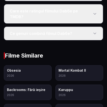
Care este ratingul filmului Dab6e pe
TMDB?
Ce genuri combină filmul Dab6e?
Filme Similare
7.9
8.0
Obsesia
Mortal Kombat II
2026
2026
6.9
7.1
Backrooms: Fără ieșire
Karuppu
2026
2026