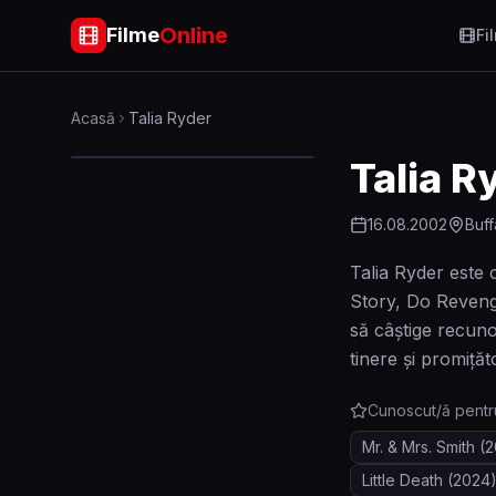
Online
Filme
Fi
Acasă
Talia Ryder
Talia R
16.08.2002
Buff
Talia Ryder este 
Story, Do Reveng
să câștige recuno
tinere și promiță
Cunoscut/ă pentr
Mr. & Mrs. Smith
(2
Little Death
(2024