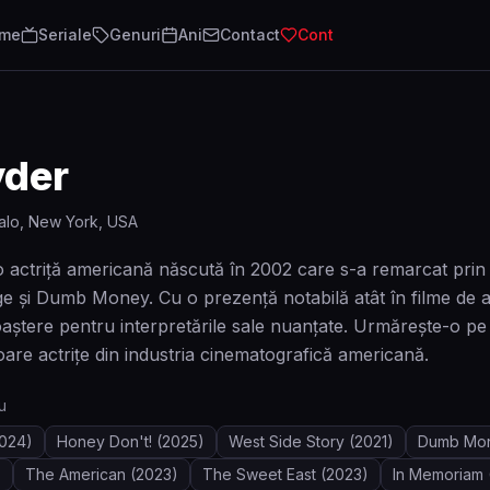
lme
Seriale
Genuri
Ani
Contact
Cont
yder
alo, New York, USA
o actriță americană născută în 2002 care s-a remarcat prin 
e și Dumb Money. Cu o prezență notabilă atât în filme de a
aștere pentru interpretările sale nuanțate. Urmărește-o pe 
toare actrițe din industria cinematografică americană.
u
024)
Honey Don't!
(2025)
West Side Story
(2021)
Dumb Mo
)
The American
(2023)
The Sweet East
(2023)
In Memoriam