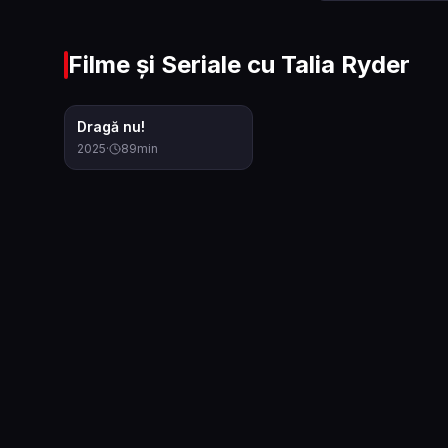
Filme și Seriale cu
Talia Ryder
5.6
Dragă nu!
2025
·
89
min