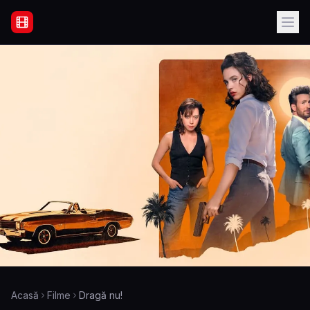
Filme Online Subtitrate - Acasă
Acasă
Filme
Dragă nu!