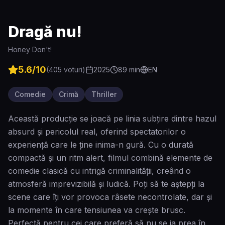
Dragă nu!
Honey Don't!
5.6
/10
(
405
voturi)
2025
89
min
EN
Comedie
Crimă
Thriller
Această producție se joacă pe linia subțire dintre hazul
absurd și pericolul real, oferind spectatorilor o
experiență care le ține inima-n gură. Cu o durată
compactă și un ritm alert, filmul combină elemente de
comedie clasică cu intrigă criminalității, creând o
atmosferă imprevizibilă și ludică. Poți să te aștepți la
scene care îți vor provoca râsete necontrolate, dar și
la momente în care tensiunea va crește brusc.
Perfectă pentru cei care preferă să nu se ia prea în