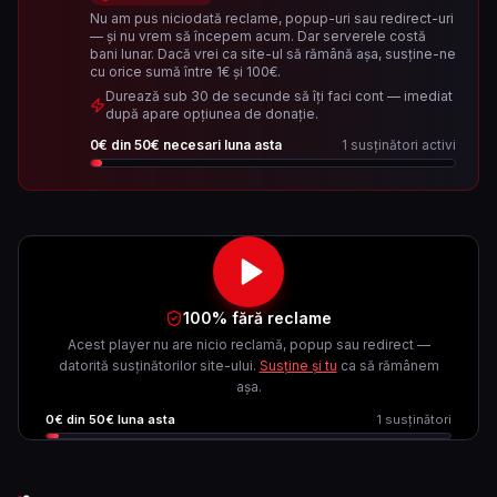
Nu am pus niciodată reclame, popup-uri sau redirect-uri
— și nu vrem să începem acum. Dar serverele costă
bani lunar. Dacă vrei ca site-ul să rămână așa, susține-ne
cu orice sumă între 1€ și 100€.
Durează sub 30 de secunde să îți faci cont — imediat
după apare opțiunea de donație.
0
€ din
50
€ necesari luna asta
1
susținători activi
100% fără reclame
Acest player nu are nicio reclamă, popup sau redirect —
datorită susținătorilor site-ului.
Susține și tu
ca să rămânem
așa.
0
€ din
50
€ luna asta
1
susținători