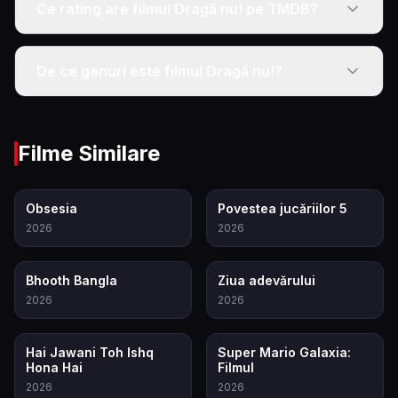
Ce rating are filmul Dragă nu! pe TMDB?
De ce genuri este filmul Dragă nu!?
Filme Similare
7.9
7.4
Obsesia
Povestea jucăriilor 5
2026
2026
5.5
6.8
Bhooth Bangla
Ziua adevărului
2026
2026
5.7
8.2
Hai Jawani Toh Ishq
Super Mario Galaxia:
Hona Hai
Filmul
2026
2026