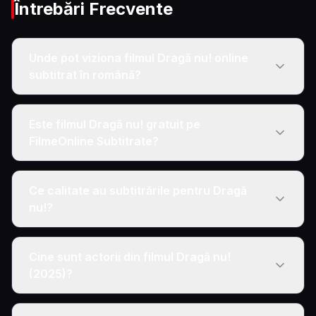
Întrebări Frecvente
Unde pot viziona filmul Dragă nu! online
subtitrat în română?
Este filmul Dragă nu! gratuit pe
FilmeOnline Subtitrate?
Ce calitate au subtitrările pentru Dragă
nu!?
Cine sunt actorii din filmul Dragă nu!
(2025)?