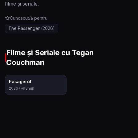
filme și seriale.
Cunoscut/ă pentru
The Passenger
(2026)
Filme și Seriale cu
Tegan
Couchman
5.4
Pasagerul
2026
·
93
min