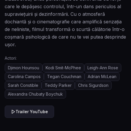
care le depășesc controlul, într-un dans periculos al
supraviețuirii și dezinformării. Cu o atmosferă
dochiantă și o cinematografie care amplifică senzația
de neliniste, filmul transformă o scurtă călătorie într-o
coșmară psihologică de care nu te vei putea desprinde
ușor.
Actori:
Djimon Hounsou
Kodi Smit-McPhee
Leigh-Ann Rose
Carolina Campos
Tegan Couchman
Adrian McLean
Sarah Constible
Teddy Parker
Chris Sigurdson
Alexandra Chubaty Boychuk
Trailer YouTube