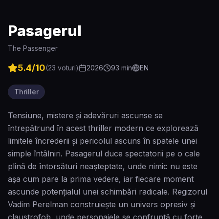
Pasagerul
The Passenger
5.4
/10
(
23
voturi)
2026
93
min
EN
Thriller
Tensiune, mistere și adevăruri ascunse se
întrepătrund în acest thriller modern ce explorează
limitele încrederii și pericolul ascuns în spatele unei
simple întâlniri. Pasagerul duce spectatorii pe o cale
plină de întorsături neașteptate, unde nimic nu este
așa cum pare la prima vedere, iar fiecare moment
ascunde potențialul unei schimbări radicale. Regizorul
Vadim Perelman construiește un univers opresiv și
claustrofob, unde personajele se confruntă cu forțe