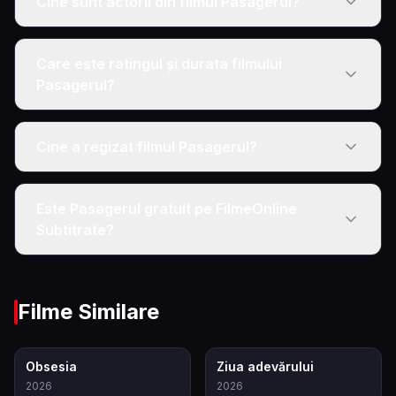
Cine sunt actorii din filmul Pasagerul?
Care este ratingul și durata filmului
Pasagerul?
Cine a regizat filmul Pasagerul?
Este Pasagerul gratuit pe FilmeOnline
Subtitrate?
Filme Similare
7.9
6.8
Obsesia
Ziua adevărului
2026
2026