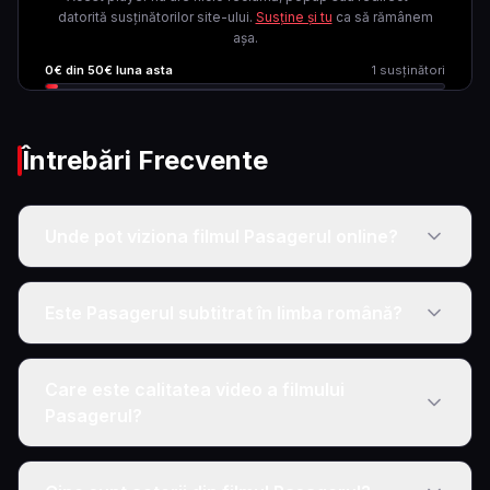
datorită susținătorilor site-ului.
Susține și tu
ca să rămânem
așa.
0
€ din
50
€ luna asta
1
susținători
Întrebări Frecvente
Unde pot viziona filmul Pasagerul online?
Este Pasagerul subtitrat în limba română?
Care este calitatea video a filmului
Pasagerul?