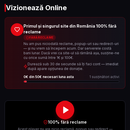
Vizionează Online
Primul și singurul site din România 100% fără
reclame
FĂRĂ RECLAME
Nu am pus niciodată reclame, popup-uri sau redirect-uri
— și nu vrem să începem acum. Dar serverele costă
bani lunar. Dacă vrei ca site-ul să rămână așa, susține-ne
cu orice sumă între 1€ și 100€.
Durează sub 30 de secunde să îți faci cont — imediat
după apare opțiunea de donație.
0
€ din
50
€ necesari luna asta
1
susținători activi
100% fără reclame
Acest player nu are nicio reclamă, popup sau redirect —