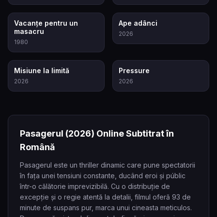
5.0
7.4
Vacanțe pentru un
Ape adânci
masacru
2026
1980
5.8
7.6
Misiune la limită
Pressure
2026
2026
Pasagerul
(2026)
Online Subtitrat în
Română
Pasagerul este un thriller dinamic care pune spectatorii
în fața unei tensiuni constante, ducând eroi și públic
într-o călătorie imprevizibilă. Cu o distribuție de
excepție și o regie atentă la detalii, filmul oferă 93 de
minute de suspans pur, marca unui cineasta meticulos.