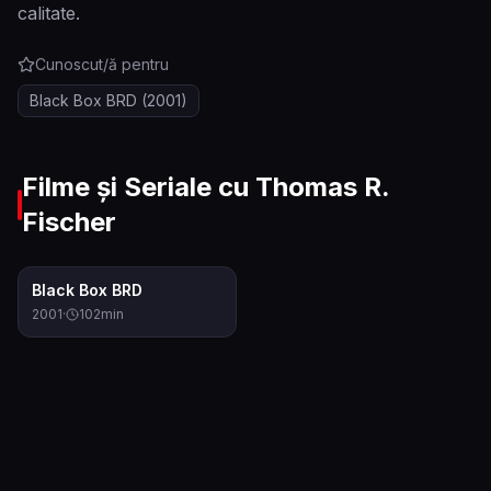
calitate.
Cunoscut/ă pentru
Black Box BRD
(2001)
Filme și Seriale cu
Thomas R.
Fischer
6.3
Black Box BRD
2001
·
102
min