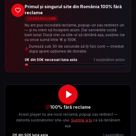
Primul și singurul site din România 100% fără
reclame
FĂRĂ RECLAME
Nu am pus niciodată reclame, popup-uri sau redirect-uri
— și nu vrem să începem acum. Dar serverele costă
bani lunar. Dacă vrei ca site-ul să rămână așa, susține-ne
cu orice sumă între 1€ și 100€.
Durează sub 30 de secunde să îți faci cont — imediat
după apare opțiunea de donație.
0
€ din
50
€ necesari luna asta
1
susținători activi
100% fără reclame
Acest player nu are nicio reclamă, popup sau redirect —
datorită susținătorilor site-ului.
Susține și tu
ca să rămânem
așa.
0
€ din
50
€ luna asta
1
susținători