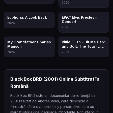
2026
6.5
8.3
Euphoria: A Look Back
EPiC: Elvis Presley in
Concert
2026
2026
8.0
7.5
My Grandfather Charles
Billie Eilish - Hit Me Hard
Manson
and Soft: The Tour (Live
in 3D)
2026
2026
Black Box BRD
(2001)
Online Subtitrat în
Română
Black Box BRD este un documentar de referință din
2001 realizat de Andres Veiel, care deschide o
fereastră către evenimente și perspective care au
marcat istoria unei perioade importante. Prin interviuri