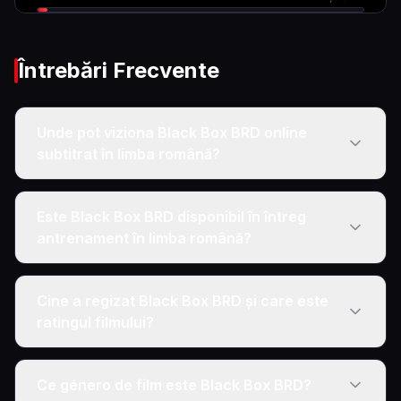
Întrebări Frecvente
Unde pot viziona Black Box BRD online
subtitrat în limba română?
Este Black Box BRD disponibil în întreg
antrenament în limba română?
Cine a regizat Black Box BRD și care este
ratingul filmului?
Ce género de film este Black Box BRD?