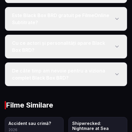
Este Black Box BRD gratuit pe FilmeOnline
Subtitrate?
Cu ce actori și personalități apare Black
Box BRD?
De câte timp am nevoie pentru a viziona
complet Black Box BRD?
Filme Similare
6.9
7.2
Accident sau crimă?
Shipwrecked:
Nightmare at Sea
2026