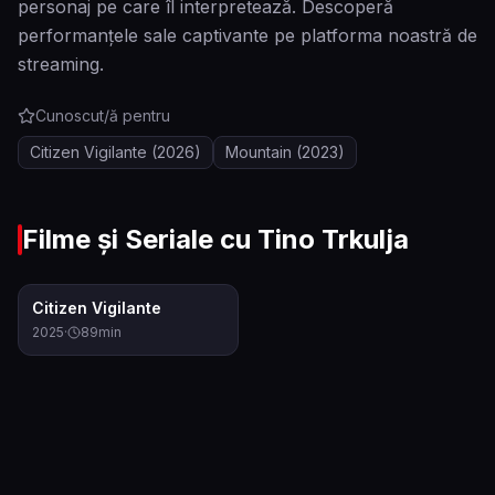
personaj pe care îl interpretează. Descoperă
performanțele sale captivante pe platforma noastră de
streaming.
Cunoscut/ă pentru
Citizen Vigilante
(2026)
Mountain
(2023)
Filme și Seriale cu
Tino Trkulja
6.5
Citizen Vigilante
2025
·
89
min