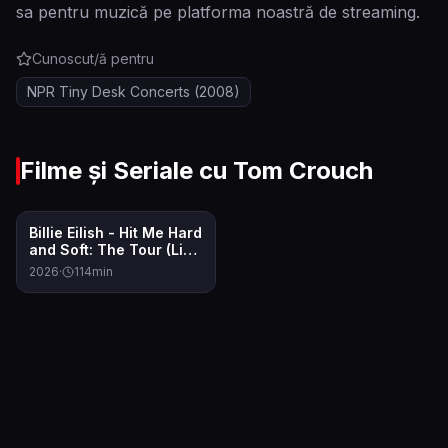
sa pentru muzică pe platforma noastră de streaming.
Cunoscut/ă pentru
NPR Tiny Desk Concerts
(2008)
Filme și Seriale cu
Tom Crouch
7.5
Billie Eilish - Hit Me Hard
and Soft: The Tour (Live
in 3D)
2026
·
114
min